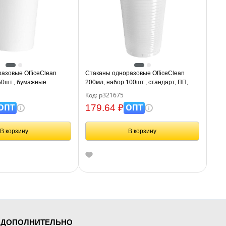
азовые OfficeClean
Стаканы одноразовые OfficeClean
50шт., бумажные
200мл, набор 100шт., стандарт, ПП,
белые, хол/гор
белые, хол/гор
Код: р321675
ОПТ
ОПТ
179.64 ₽
В корзину
В корзину
ДОПОЛНИТЕЛЬНО