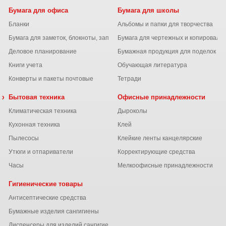
Бумага для офиса
Бумага для школы
Бланки
Альбомы и папки для творчества
Бумага для заметок, блокноты, записные книжки
Бумага для чертежных и копироваль
Деловое планирование
Бумажная продукция для поделок
Книги учета
Обучающая литература
Конверты и пакеты почтовые
Тетради
 химия
Бытовая техника
Офисные принадлежности
Климатическая техника
Дыроколы
Кухонная техника
Клей
Пылесосы
Клейкие ленты канцелярские
ы
Утюги и отпариватели
Корректирующие средства
Часы
Мелкоофисные принадлежности
Гигиенические товары
Антисептические средства
Бумажные изделия сангигиены
Диспенсеры для изделий сангигиены