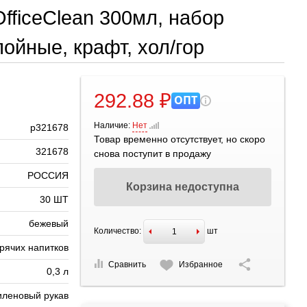
fficeClean 300мл, набор
ойные, крафт, хол/гор
292.88 ₽
ОПТ
Наличие:
Нет
р321678
Товар временно отсутствует, но скоро
321678
снова поступит в продажу
РОССИЯ
Корзина недоступна
30 ШТ
бежевый
Количество:
шт
рячих напитков
Сравнить
Избранное
0,3 л
иленовый рукав