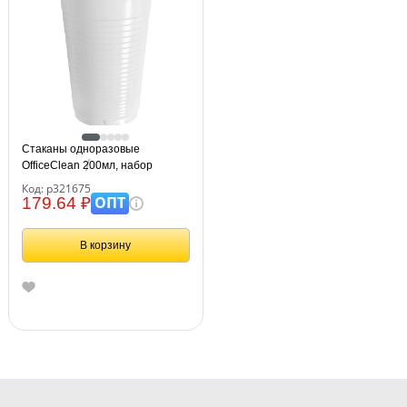
Стаканы одноразовые
OfficeClean 200мл, набор
100шт., стандарт, ПП, белые,
Код: р321675
хол/гор
ОПТ
179.64 ₽
В корзину