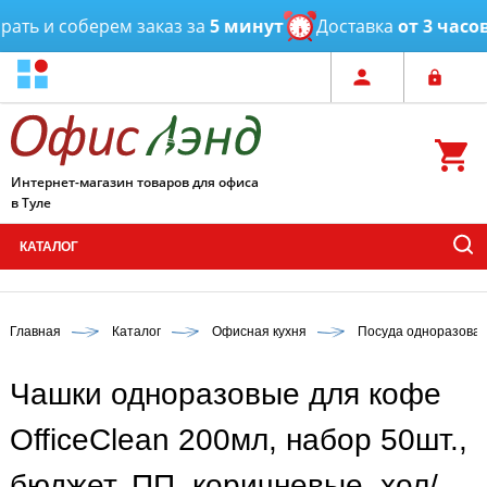
ь и соберем заказ за
5 минут
Доставка
от 3 часов
Интернет-магазин товаров для офиса
в Туле
КАТАЛОГ
Главная
Каталог
Офисная кухня
Посуда одноразова
Чашки одноразовые для кофе
OfficeClean 200мл, набор 50шт.,
бюджет, ПП, коричневые, хол/