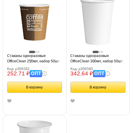
Стаканы одноразовые
Стаканы одноразовые
OfficeClean 250мл, набор 50шт.,
OfficeClean 300мл, набор 50шт.,
бумажные однослойные, с
бумажные однослойные,
Код: р306582
Код: р306580
печатью, хол/гор
белые, хол/гор
ОПТ
ОПТ
252.71 ₽
342.64 ₽
В корзину
В корзину