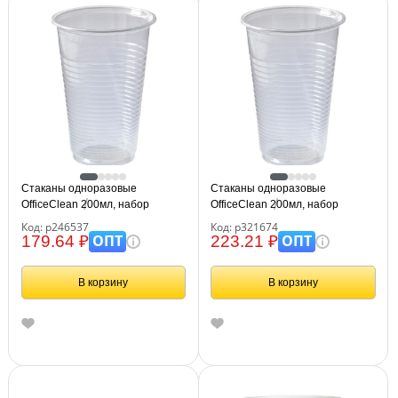
Стаканы одноразовые
Стаканы одноразовые
OfficeClean 200мл, набор
OfficeClean 200мл, набор
100шт., стандарт, ПП,
100шт., премиум, ПП,
Код: р246537
Код: р321674
прозрачные, хол/гор
прозрачные, хол/гор
ОПТ
ОПТ
179.64 ₽
223.21 ₽
В корзину
В корзину