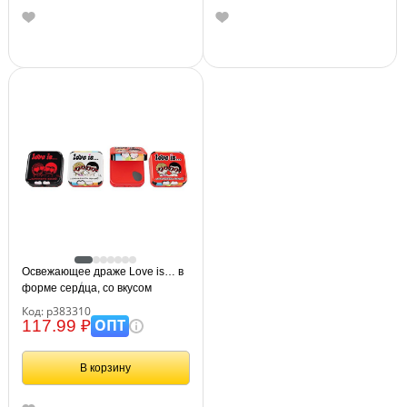
Освежающее драже Love is… в
форме сердца, со вкусом
клубники, 20г
Код: р383310
ОПТ
117.99 ₽
В корзину