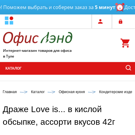
 Поможем выбрать и соберем заказ за
5 минут
Доста
Интернет-магазин товаров для офиса
в Туле
КАТАЛОГ
Главная
Каталог
Офисная кухня
Кондитерские издели
Драже Love is... в кислой
обсыпке, ассорти вкусов 42г