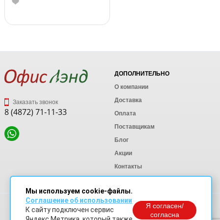
ДОПОЛНИТЕЛЬНО
О компании
Доставка
Заказать звонок
8 (4872) 71-11-33
Оплата
Поставщикам
Блог
Акции
Контакты
Карта сайта
Мы используем cookie-файлы.
Соглашение об использовании
Политика конфиденциальности
Я согласен/
К сайту подключен сервис
Согласие на обработку персональных данных
согласна
Яндекс.Метрика, который также
Согласие на обработку данных Яндекс Метрика