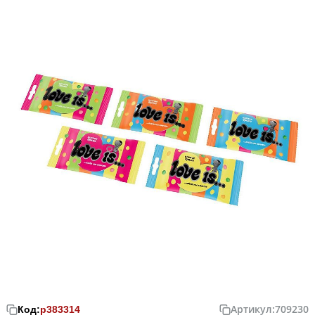
Артикул:
709230
Код:
р383314