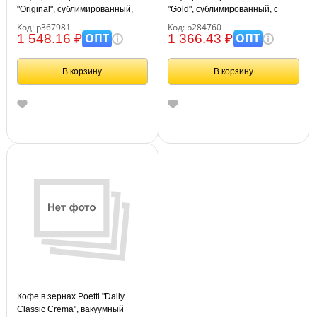
"Original", сублимированный,
"Gold", сублимированный, с
мягкая упаковка, 210г
молотым, тонкий помол, мягкая
Код: р367981
Код: р284760
упаковка, 190г
ОПТ
ОПТ
1 548.16 ₽
1 366.43 ₽
В корзину
В корзину
Кофе в зернах Poetti "Daily
Classic Crema", вакуумный