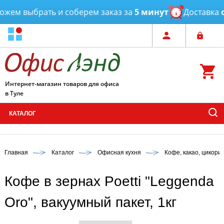
жем выбрать и соберем заказ за
5 минут
Доставка
от
Интернет-магазин товаров для офиса
в Туле
КАТАЛОГ
Главная
Каталог
Офисная кухня
Кофе, какао, цикори
Кофе в зернах Poetti "Leggenda
Oro", вакуумный пакет, 1кг