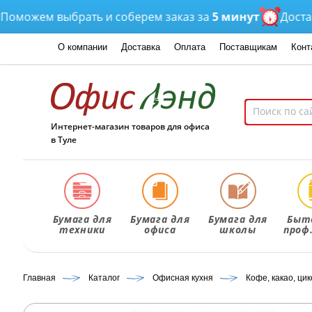
ожем выбрать и соберем заказ за
5 минут
Доставка
о
О компании
Доставка
Оплата
Поставщикам
Конт
Интернет-магазин товаров для офиса
в Туле
Бумага для
Бумага для
Бумага для
Быт
техники
офиса
школы
проф
Главная
Каталог
Офисная кухня
Кофе, какао, ци