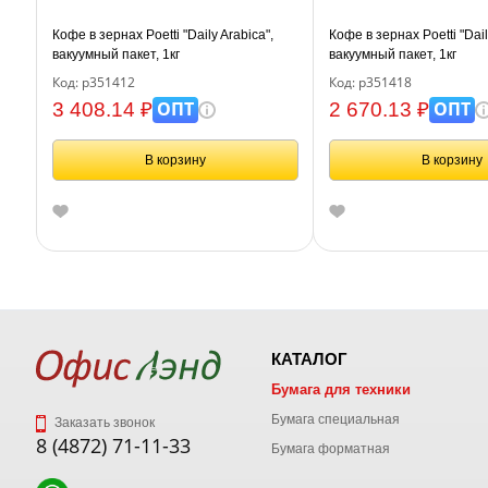
Кофе в зернах Poetti "Daily Arabica",
Кофе в зернах Poetti "Dai
вакуумный пакет, 1кг
вакуумный пакет, 1кг
Код: р351412
Код: р351418
ОПТ
ОПТ
3 408.14 ₽
2 670.13 ₽
В корзину
В корзину
КАТАЛОГ
Бумага для техники
Бумага специальная
Заказать звонок
8 (4872) 71-11-33
Бумага форматная