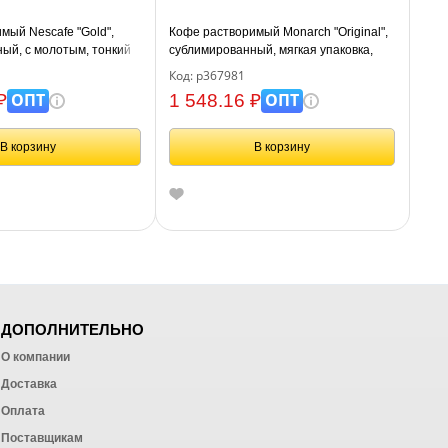
мый Nescafe "Gold",
Кофе растворимый Monarch "Original",
ый, с молотым, тонкий
сублимированный, мягкая упаковка,
упаковка, 190г
210г
Код: р367981
ОПТ
ОПТ
₽
1 548.16 ₽
В корзину
В корзину
ДОПОЛНИТЕЛЬНО
О компании
Доставка
Оплата
ных работ
Поставщикам