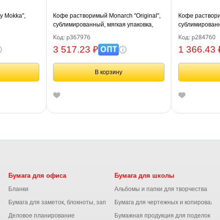
ly Mokka",
Кофе растворимый Monarch "Original",
Кофе раствори
сублимированный, мягкая упаковка,
сублимированн
500г
помол, мягкая 
Код: р367976
Код: р284760
ОПТ
3 517.23 ₽
1 366.43 
В корзину
Бумага для офиса
Бумага для школы
Бланки
Альбомы и папки для творчества
Бумага для заметок, блокноты, записные книжки
Бумага для чертежных и копироваль
Деловое планирование
Бумажная продукция для поделок