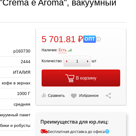
 "Crema e Aroma", вакуумный
5 701.81 ₽
ОПТ
Наличие:
Есть
р160730
Количество:
шт
2444
ИТАЛИЯ
В корзину
кофе в зернах
1000 Г
Сравнить
Избранное
средняя
акуумный пакет
Преимущества для юр.лиц:
бики и робусты
Бесплатная доставка до офиса