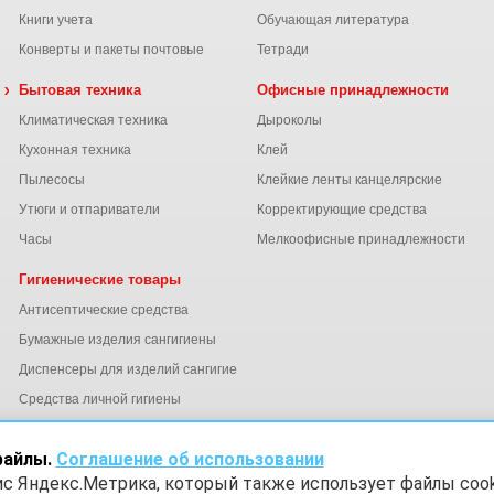
Книги учета
Обучающая литература
Конверты и пакеты почтовые
Тетради
 химия
Бытовая техника
Офисные принадлежности
Климатическая техника
Дыроколы
Кухонная техника
Клей
Пылесосы
Клейкие ленты канцелярские
ы
Утюги и отпариватели
Корректирующие средства
Часы
Мелкоофисные принадлежности
Гигиенические товары
Антисептические средства
Бумажные изделия сангигиены
Диспенсеры для изделий сангигиены
ний
Средства личной гигиены
Электросушители для рук
файлы.
Соглашение об использовании
ис Яндекс.Метрика, который также использует файлы cook