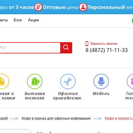
т 3 часов
Оптовые
цены
Персональный
менедж
акты
Блог
Акции
Заказать звонок
8 (4872) 71-11-33
овая и
Бытовая
Офисные
Мебель
Ги
. химия
техника
принадлежн.
то
корий
Кофе в зернах для офисных кофемашин
Кофе в зернах L