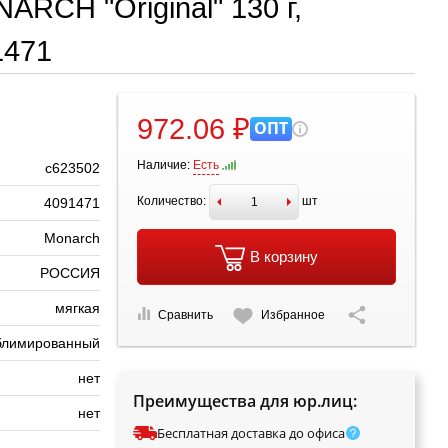
RCH "Original" 130 г,
1471
972.06 ₽
ОПТ
Наличие:
Есть
с623502
Количество:
шт
4091471
Monarch
В корзину
РОССИЯ
мягкая
Сравнить
Избранное
блимированный
нет
Преимущества для юр.лиц:
нет
Бесплатная доставка до офиса