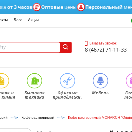
 3 часов
Оптовые
цены
Персональный
менедже
акты
Блог
Акции
Заказать звонок
8 (4872) 71-11-33
овая и
Бытовая
Офисные
Мебель
Ги
. химия
техника
принадлежн.
то
корий
Кофе растворимый
Кофе растворимый MONARCH "Original