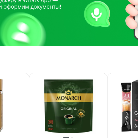
джеру в Whats App —
и оформим документы!