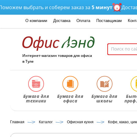
жем выбрать и соберем заказ за
5 минут
Доставка
от
О компании
Доставка
Оплата
Поставщикам
Конт
Интернет-магазин товаров для офиса
в Туле
Бумага для
Бумага для
Бумага для
Быт
техники
офиса
школы
проф
Главная
Каталог
Офисная кухня
Кофе, какао, ци