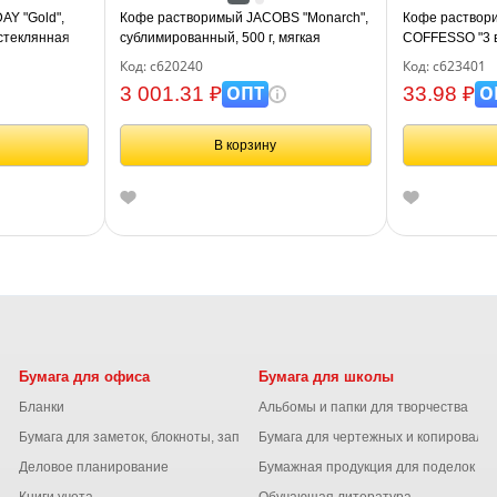
Y "Gold",
Кофе растворимый JACOBS "Monarch",
Кофе раствор
 стеклянная
сублимированный, 500 г, мягкая
COFFESSO "3 в
упаковка, 8052130
15 г, 102148
Код: с620240
Код: с623401
ОПТ
О
3 001.31 ₽
33.98 ₽
В корзину
Бумага для офиса
Бумага для школы
Бланки
Альбомы и папки для творчества
Бумага для заметок, блокноты, записные книжки
Бумага для чертежных и копироваль
Деловое планирование
Бумажная продукция для поделок