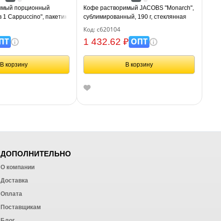
имый порционный
Кофе растворимый JACOBS "Monarch",
 1 Cappuccino", пакетик
сублимированный, 190 г, стеклянная
банка, 8050934
Код: с620104
ПТ
ОПТ
1 432.62 ₽
В корзину
В корзину
ДОПОЛНИТЕЛЬНО
О компании
Доставка
Оплата
ных работ
Поставщикам
Блог