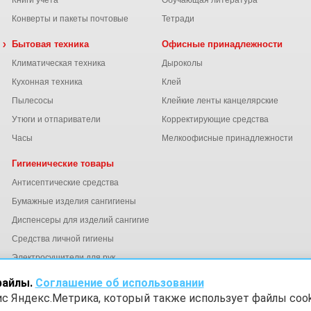
Книги учета
Обучающая литература
Конверты и пакеты почтовые
Тетради
 химия
Бытовая техника
Офисные принадлежности
Климатическая техника
Дыроколы
Кухонная техника
Клей
Пылесосы
Клейкие ленты канцелярские
ы
Утюги и отпариватели
Корректирующие средства
Часы
Мелкоофисные принадлежности
Гигиенические товары
Антисептические средства
Бумажные изделия сангигиены
Диспенсеры для изделий сангигиены
ний
Средства личной гигиены
Электросушители для рук
файлы.
Соглашение об использовании
ис Яндекс.Метрика, который также использует файлы cook
х
Согласие на обработку данных Яндекс Метрика