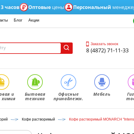
сов
Оптовые
цены
Персональный
менеджер
акты
Блог
Акции
Заказать звонок
8 (4872) 71-11-33
овая и
Бытовая
Офисные
Мебель
Ги
. химия
техника
принадлежн.
то
корий
Кофе растворимый
Кофе растворимый MONARCH "Intense