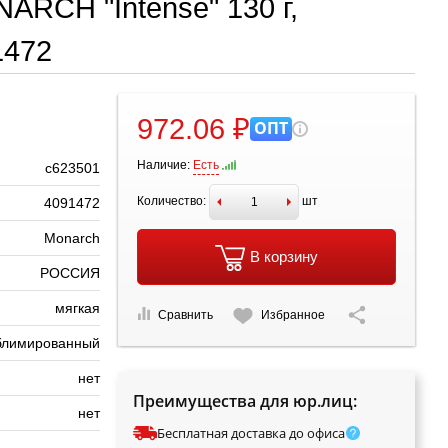
RCH "Intense" 130 г,
1472
972.06 ₽
ОПТ
Наличие:
Есть
с623501
Количество:
шт
4091472
Monarch
В корзину
РОССИЯ
мягкая
Сравнить
Избранное
блимированный
нет
Преимущества для юр.лиц:
нет
Бесплатная доставка до офиса