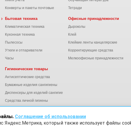
Книги учета
Обучающая литература
Конверты и пакеты почтовые
Тетради
 химия
Бытовая техника
Офисные принадлежности
Климатическая техника
Дыроколы
Кухонная техника
Клей
Пылесосы
Клейкие ленты канцелярские
ы
Утюги и отпариватели
Корректирующие средства
Часы
Мелкоофисные принадлежности
Гигиенические товары
Антисептические средства
Бумажные изделия сангигиены
Диспенсеры для изделий сангигиены
ний
Средства личной гигиены
Электросушители для рук
файлы.
Соглашение об использовании
ис Яндекс.Метрика, который также использует файлы cook
х
Согласие на обработку данных Яндекс Метрика