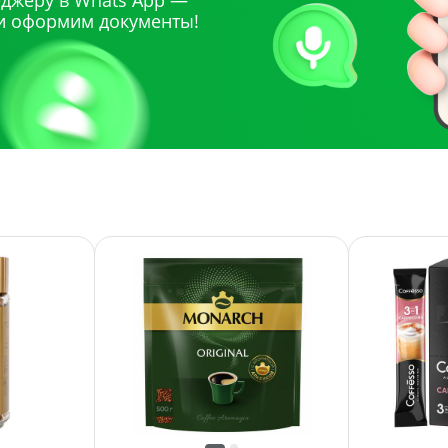
джеру в Whats App —
и оформим документы!