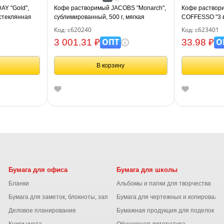
Y "Gold",
Кофе растворимый JACOBS "Monarch",
Кофе раствор
 стеклянная
сублимированный, 500 г, мягкая
COFFESSO "3 в
упаковка, 8052130
15 г, 102148
Код: с620240
Код: с623401
ОПТ
О
3 001.31 ₽
33.98 ₽
В корзину
Бумага для офиса
Бумага для школы
Бланки
Альбомы и папки для творчества
Бумага для заметок, блокноты, записные книжки
Бумага для чертежных и копироваль
Деловое планирование
Бумажная продукция для поделок