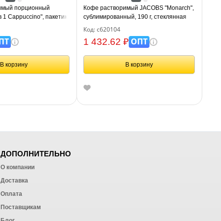
имый порционный
Кофе растворимый JACOBS "Monarch",
 1 Cappuccino", пакетик
сублимированный, 190 г, стеклянная
банка, 8050934
Код: с620104
ПТ
ОПТ
1 432.62 ₽
В корзину
В корзину
ДОПОЛНИТЕЛЬНО
О компании
Доставка
Оплата
ных работ
Поставщикам
Блог