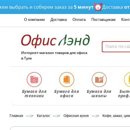
ыбрать и соберем заказ за
5 минут
Доставка
от 3 ча
О компании
Доставка
Оплата
Поставщикам
Конт
Интернет-магазин товаров для офиса
в Туле
Бумага для
Бумага для
Бумага для
Быт
техники
офиса
школы
проф
Главная
Каталог
Офисная кухня
Кофе, какао, ци