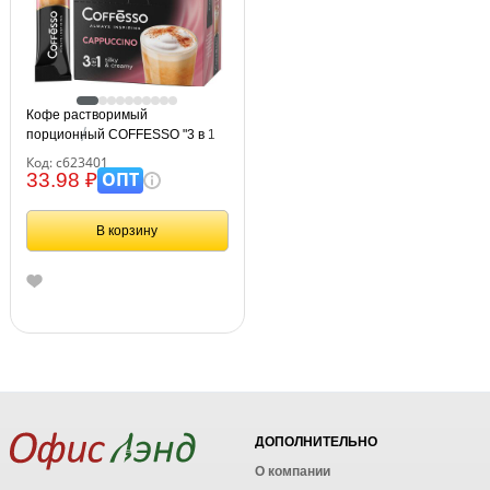
Кофе растворимый
порционный COFFESSO "3 в 1
Cappuccino", пакетик 15 г,
Код: с623401
102148
ОПТ
33.98 ₽
В корзину
ДОПОЛНИТЕЛЬНО
О компании