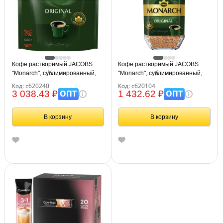
Кофе растворимый JACOBS
Кофе растворимый JACOBS
"Monarch", сублимированный,
"Monarch", сублимированный,
500 г, мягкая упаковка, 8052130
190 г, стеклянная банка,
Код: с620240
Код: с620104
8050934
ОПТ
ОПТ
3 038.43 ₽
1 432.62 ₽
В корзину
В корзину