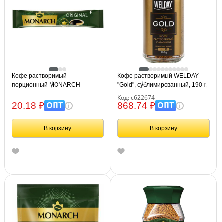
Кофе растворимый
Кофе растворимый WELDAY
порционный MONARCH
"Gold", сублимированный, 190 г,
"Original", пакетик 1,8 г,
стеклянная банка, 622674
Код: с622674
сублимированный
ОПТ
ОПТ
20.18 ₽
868.74 ₽
В корзину
В корзину