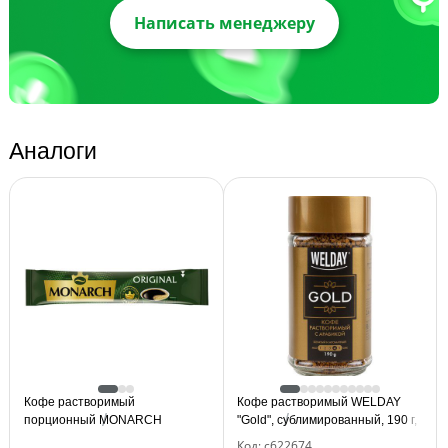
Написать менеджеру
Аналоги
Кофе растворимый
Кофе растворимый WELDAY
порционный MONARCH
"Gold", сублимированный, 190 г,
"Original", пакетик 1,8 г,
стеклянная банка, 622674
Код: с622674