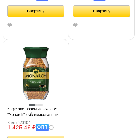
В корзину
В корзину
Кофе растворимый JACOBS
"Monarch", сублимированный,
190 г, стеклянная банка,
Код: с620104
8050934
ОПТ
1 425.46 ₽