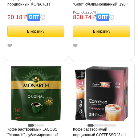
порционный MONARCH
"Gold", сублимированный, 190 г,
"Original", пакетик 1,8 г,
стеклянная банка, 622674
Код: с622674
сублимированный
ОПТ
ОПТ
20.18 ₽
868.74 ₽
В корзину
В корзину
Кофе растворимый JACOBS
Кофе растворимый
"Monarch", сублимированный,
порционный COFFESSO "3 в 1