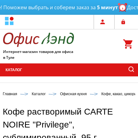
Поможем выбрать и соберем заказ за
5 минут
Достав
Интернет-магазин товаров для офиса
в Туле
КАТАЛОГ
Главная
Каталог
Офисная кухня
Кофе, какао, цикори
Кофе растворимый CARTE
NOIRE "Privilege",
сублимированный, 95 г,