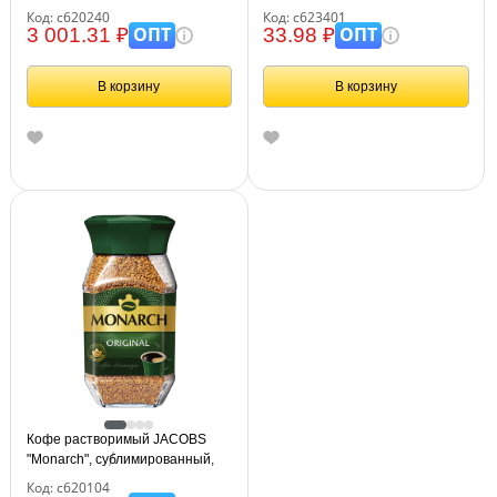
500 г, мягкая упаковка, 8052130
Cappuccino", пакетик 15 г,
Код: с620240
Код: с623401
102148
ОПТ
ОПТ
3 001.31 ₽
33.98 ₽
В корзину
В корзину
Кофе растворимый JACOBS
"Monarch", сублимированный,
190 г, стеклянная банка,
Код: с620104