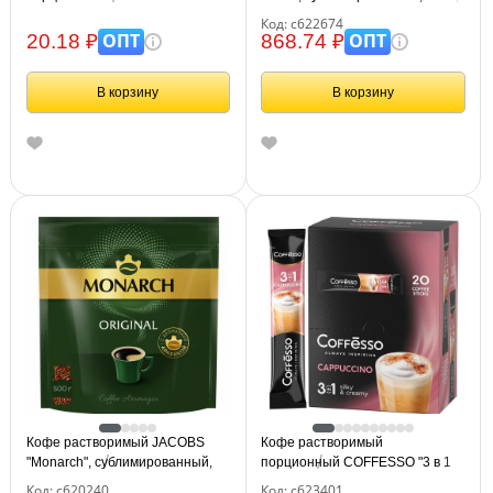
"Original", пакетик 1,8 г,
стеклянная банка, 622674
Код: с622674
сублимированный
ОПТ
ОПТ
20.18 ₽
868.74 ₽
В корзину
В корзину
Кофе растворимый JACOBS
Кофе растворимый
"Monarch", сублимированный,
порционный COFFESSO "3 в 1
500 г, мягкая упаковка, 8052130
Cappuccino", пакетик 15 г,
Код: с620240
Код: с623401