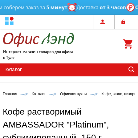
оберем заказ за
5 минут
Доставка
от 3 часов
Оп
Интернет-магазин товаров для офиса
в Туле
КАТАЛОГ
Главная
Каталог
Офисная кухня
Кофе, какао, цикори
Кофе растворимый
AMBASSADOR "Platinum",
сублимированный, 150 г,