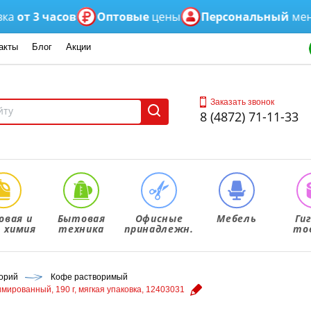
 3 часов
Оптовые
цены
Персональный
менедже
акты
Блог
Акции
Заказать звонок
8 (4872) 71-11-33
овая и
Бытовая
Офисные
Мебель
Ги
. химия
техника
принадлежн.
то
корий
Кофе растворимый
ированный, 190 г, мягкая упаковка, 12403031