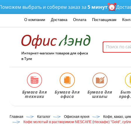
ем выбрать и соберем заказ за
5 минут
Доставка
от
О компании
Доставка
Оплата
Поставщикам
Конт
Интернет-магазин товаров для офиса
в Туле
Бумага для
Бумага для
Бумага для
Быт
техники
офиса
школы
проф
Главная
Каталог
Офисная кухня
Кофе, какао, ци
Кофе молотый в растворимом NESCAFE (Нескафе) "Gold", сублим