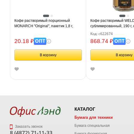
Кофе растворимый порционный
Кофе растворимый WELDA
MONARCH "Original", пакетик 1,8 г,
сублимированный, 190 г,
сублимированный
банка, 622674
Код: с622674
ОПТ
ОПТ
20.18 ₽
868.74 ₽
В корзину
В корзину
КАТАЛОГ
Бумага для техники
Бумага специальная
Заказать звонок
8 (4872) 71-11-33
Бумага форматная