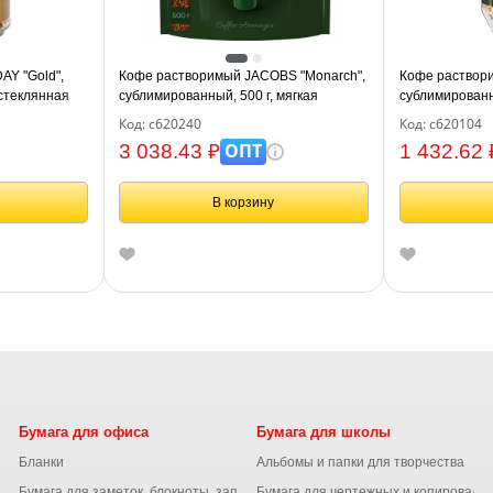
Y "Gold",
Кофе растворимый JACOBS "Monarch",
Кофе раствор
 стеклянная
сублимированный, 500 г, мягкая
сублимированн
упаковка, 8052130
банка, 805093
Код: с620240
Код: с620104
ОПТ
3 038.43 ₽
1 432.62 
В корзину
Бумага для офиса
Бумага для школы
Бланки
Альбомы и папки для творчества
Бумага для заметок, блокноты, записные книжки
Бумага для чертежных и копироваль