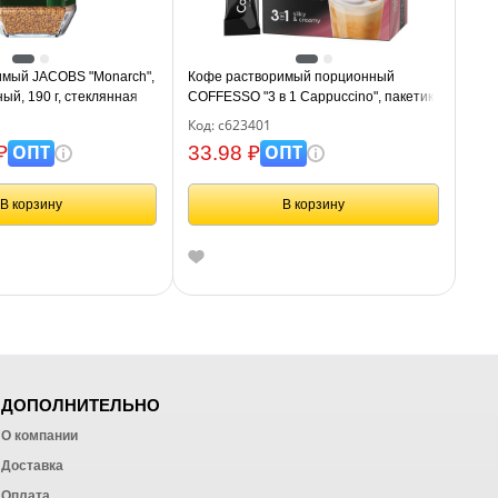
имый JACOBS "Monarch",
Кофе растворимый порционный
ый, 190 г, стеклянная
COFFESSO "3 в 1 Cappuccino", пакетик
4
15 г, 102148
Код: с623401
ОПТ
ОПТ
₽
33.98 ₽
В корзину
В корзину
ДОПОЛНИТЕЛЬНО
О компании
Доставка
Оплата
ных работ