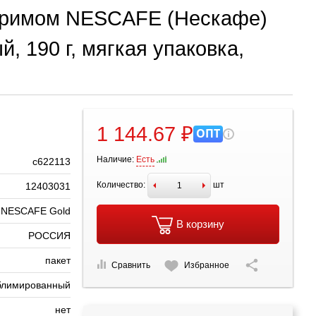
оримом NESCAFE (Нескафе)
, 190 г, мягкая упаковка,
1 144.67 ₽
ОПТ
Наличие:
Есть
с622113
Количество:
шт
12403031
NESCAFE Gold
В корзину
РОССИЯ
пакет
Сравнить
Избранное
блимированный
нет