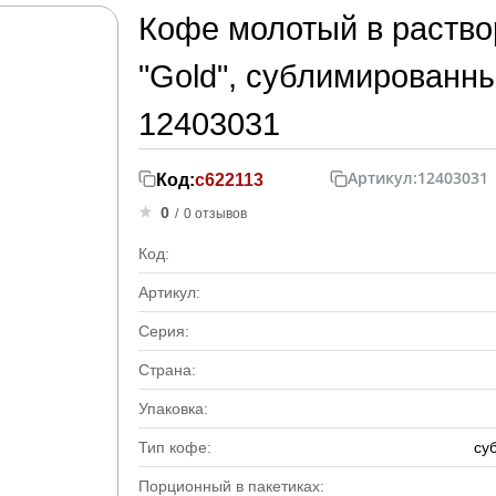
Кофе молотый в раств
"Gold", сублимированный
12403031
Артикул:
12403031
Код:
с622113
0
/
0 отзывов
Код:
Артикул:
Серия:
Страна:
Упаковка:
Тип кофе:
су
Порционный в пакетиках: