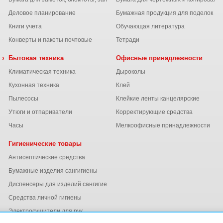
Деловое планирование
Бумажная продукция для поделок
Книги учета
Обучающая литература
Конверты и пакеты почтовые
Тетради
 химия
Бытовая техника
Офисные принадлежности
Климатическая техника
Дыроколы
Кухонная техника
Клей
Пылесосы
Клейкие ленты канцелярские
ы
Утюги и отпариватели
Корректирующие средства
Часы
Мелкоофисные принадлежности
Гигиенические товары
Антисептические средства
Бумажные изделия сангигиены
Диспенсеры для изделий сангигиены
ний
Средства личной гигиены
Электросушители для рук