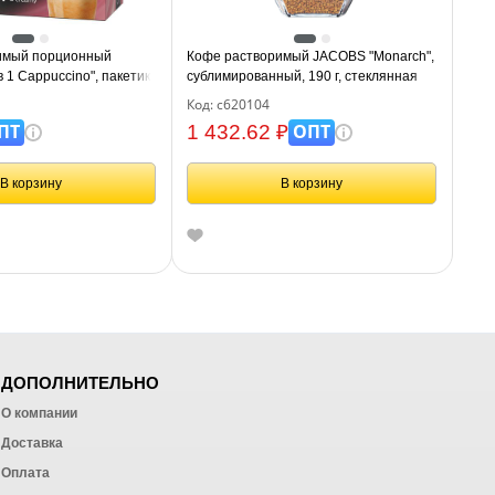
имый порционный
Кофе растворимый JACOBS "Monarch",
 1 Cappuccino", пакетик
сублимированный, 190 г, стеклянная
банка, 8050934
Код: с620104
ПТ
ОПТ
1 432.62 ₽
В корзину
В корзину
ДОПОЛНИТЕЛЬНО
О компании
Доставка
Оплата
ных работ