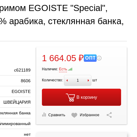
римом EGOISTE "Special",
0% арабика, стеклянная банка,
1 664.05 ₽
ОПТ
Наличие:
Есть
с621189
Количество:
шт
8606
EGOISTE
В корзину
ШВЕЙЦАРИЯ
еклянная банка
Сравнить
Избранное
блимированный
нет