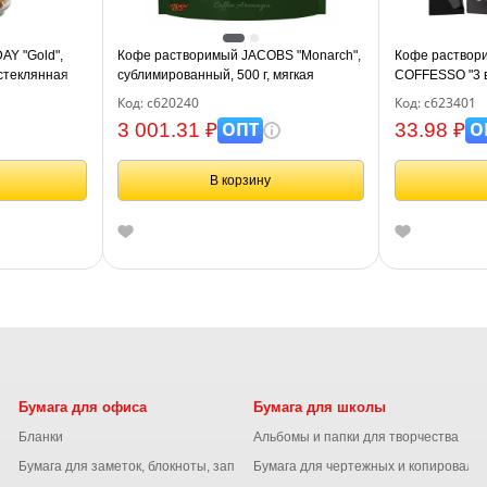
Y "Gold",
Кофе растворимый JACOBS "Monarch",
Кофе раствор
 стеклянная
сублимированный, 500 г, мягкая
COFFESSO "3 в
упаковка, 8052130
15 г, 102148
Код: с620240
Код: с623401
ОПТ
О
3 001.31 ₽
33.98 ₽
В корзину
Бумага для офиса
Бумага для школы
Бланки
Альбомы и папки для творчества
Бумага для заметок, блокноты, записные книжки
Бумага для чертежных и копироваль