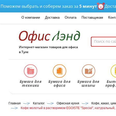
можем выбрать и соберем заказ за
5 минут
Доставка
О компании
Доставка
Оплата
Поставщикам
Конт
Интернет-магазин товаров для офиса
в Туле
Бумага для
Бумага для
Бумага для
Быт
техники
офиса
школы
проф
Главная
Каталог
Офисная кухня
Кофе, какао, ци
Кофе молотый в растворимом EGOISTE "Special", натуральный, 1