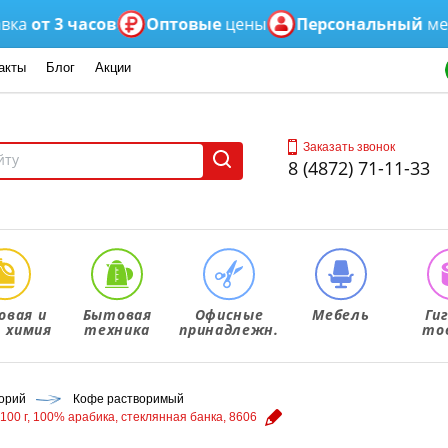
от 3 часов
Оптовые
цены
Персональный
менед
акты
Блог
Акции
Заказать звонок
8 (4872) 71-11-33
овая и
Бытовая
Офисные
Мебель
Ги
. химия
техника
принадлежн.
то
корий
Кофе растворимый
00 г, 100% арабика, стеклянная банка, 8606