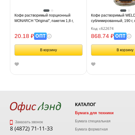
Кофе растворимый порционный
Кофе растворимый WELDA
MONARCH "Original", пакетик 1,8 г,
сублимированный, 190 г,
сублимированный
банка, 622674
Код: с622674
ОПТ
ОПТ
20.18 ₽
868.74 ₽
В корзину
В корзину
КАТАЛОГ
Бумага для техники
Бумага специальная
Заказать звонок
8 (4872) 71-11-33
Бумага форматная