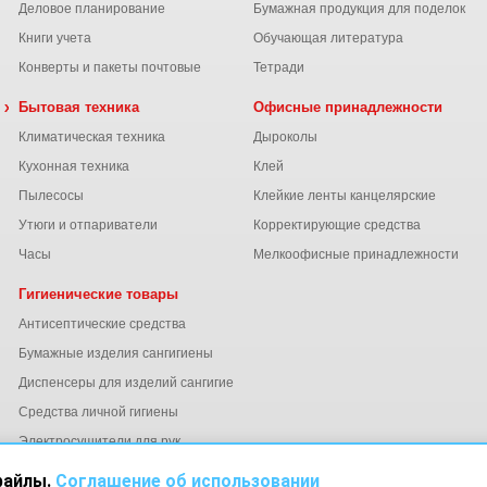
Деловое планирование
Бумажная продукция для поделок
Книги учета
Обучающая литература
Конверты и пакеты почтовые
Тетради
 химия
Бытовая техника
Офисные принадлежности
Климатическая техника
Дыроколы
Кухонная техника
Клей
Пылесосы
Клейкие ленты канцелярские
ы
Утюги и отпариватели
Корректирующие средства
Часы
Мелкоофисные принадлежности
Гигиенические товары
Антисептические средства
Бумажные изделия сангигиены
Диспенсеры для изделий сангигиены
ний
Средства личной гигиены
Электросушители для рук
файлы.
Соглашение об использовании