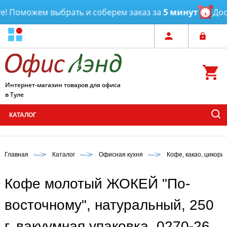
 Поможем выбрать и соберем заказ за
5 минут
Доста
Интернет-магазин товаров для офиса
в Туле
КАТАЛОГ
Главная
Каталог
Офисная кухня
Кофе, какао, цикори
Кофе молотый ЖОКЕЙ "По-
восточному", натуральный, 250
г, вакуумная упаковка, 0270-26