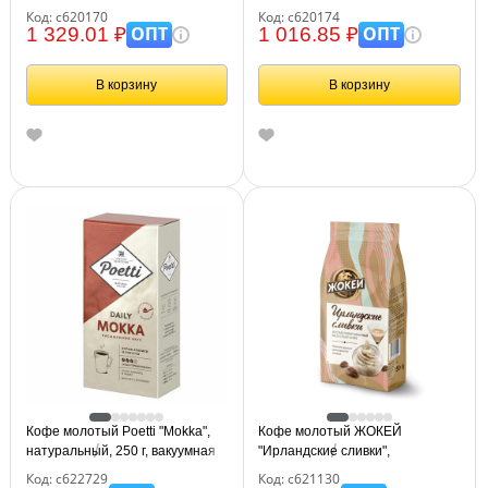
Код: с620170
Код: с620174
ОПТ
ОПТ
1 329.01 ₽
1 016.85 ₽
В корзину
В корзину
Кофе молотый Poetti "Mokka",
Кофе молотый ЖОКЕЙ
натуральный, 250 г, вакуумная
"Ирландские сливки",
упаковка, 18102
натуральный, 150 г, вакуумная
Код: с622729
Код: с621130