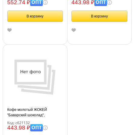
упаковка, 0509-20
ОПТ
ОПТ
552.74 ₽
443.98 ₽
В корзину
В корзину
Кофе молотый ЖОКЕЙ
"Баварский шоколад",
натуральный, 150 г, вакуумная
Код: с621132
упаковка, 0511-20
ОПТ
443.98 ₽