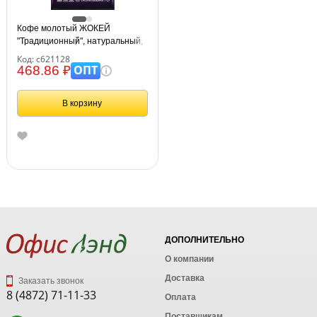
Кофе молотый ЖОКЕЙ
"Традиционный", натуральный,
250 г, вакуумная упаковка, 0305-
Код: с621128
26
ОПТ
468.86 ₽
В корзину
ДОПОЛНИТЕЛЬНО
О компании
Доставка
Заказать звонок
8 (4872) 71-11-33
Оплата
Поставщикам