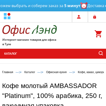
жем выбрать и соберем заказ за
5 минут
Доставка
от
Интернет-магазин товаров для офиса
в Туле
КАТАЛОГ
Главная
Каталог
Офисная кухня
Кофе, какао, цикори
Кофе молотый AMBASSADOR
"Platinum", 100% арабика, 250 г,
вакуумная упаковка