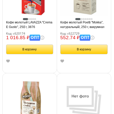
Кофе молотый LAVAZZA "Crema
Кофе молотый Poetti "Mokka",
E Gusto", 250 г, 3876
натуральный, 250 г, вакуумная
упаковка, 18102
Код: с620174
Код: с622729
ОПТ
ОПТ
1 016.85 ₽
552.74 ₽
В корзину
В корзину