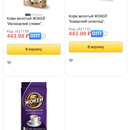
Кофе молотый ЖОКЕЙ
Кофе молотый ЖОКЕЙ
"Баварский шоколад",
"Ирландские сливки",
натуральный, 150 г, вакуумная
Код: с621132
натуральный, 150 г, вакуумная
Код: с621130
упаковка, 0511-20
ОПТ
443.98 ₽
упаковка, 0509-20
ОПТ
443.98 ₽
В корзину
В корзину