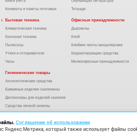
Книги учета
Обучающая литература
Конверты и пакеты почтовые
Тетради
 химия
Бытовая техника
Офисные принадлежности
Климатическая техника
Дыроколы
Кухонная техника
Клей
Пылесосы
Клейкие ленты канцелярские
ы
Утюги и отпариватели
Корректирующие средства
Часы
Мелкоофисные принадлежности
Гигиенические товары
Антисептические средства
Бумажные изделия сангигиены
Диспенсеры для изделий сангигиены
ний
Средства личной гигиены
Электросушители для рук
файлы.
Соглашение об использовании
ис Яндекс.Метрика, который также использует файлы cook
х
Согласие на обработку данных Яндекс Метрика