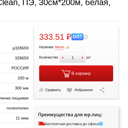
lean, ПЭ, 30см*200м, белая,
333.51 ₽
ОПТ
Наличие:
Мало
р328659
Количество:
шт
328659
РОССИЯ
В корзину
200 м
300 мм
Сравнить
Избранное
ленка пищевая
полиэтилен
Преимущества для юр.лиц:
11 мкм
Бесплатная доставка до офиса