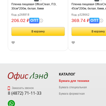
Пленка пищевая OfficeClean, ПЭ,
Пленка пищевая OfficeCl
30см*200м, белая, 6мкм
45см*200м, белая, 6мкм, 
0,55кг+-5%
Код: р268818
Код: р328662
ОПТ
ОПТ
206.02 ₽
369.74 ₽
В корзину
В корзину
КАТАЛОГ
Бумага для техники
Бумага специальная
Заказать звонок
8 (4872) 71-11-33
Бумага форматная