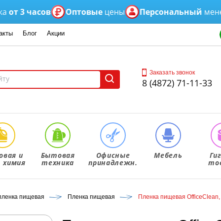
3 часов
Оптовые
цены
Персональный
менеджер
акты
Блог
Акции
Заказать звонок
8 (4872) 71-11-33
овая и
Бытовая
Офисные
Мебель
Ги
. химия
техника
принадлежн.
то
 пленка пищевая
Пленка пищевая
Пленка пищевая OfficeClean, 