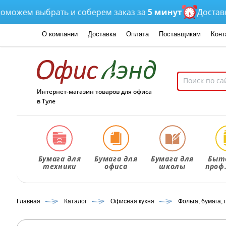
ем выбрать и соберем заказ за
5 минут
Доставка
от 
О компании
Доставка
Оплата
Поставщикам
Конт
Интернет-магазин товаров для офиса
в Туле
Бумага для
Бумага для
Бумага для
Быт
техники
офиса
школы
проф
Главная
Каталог
Офисная кухня
Фольга, бумага,