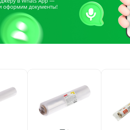
джеру в Whats App —
и оформим документы!