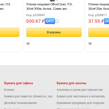
ean, ПЭ,
Пленка пищевая OfficeClean, ПЭ,
Пленка пищева
вес
30см*300м, белая, 11мкм, вес
30см*20м, бел
0,63кг+-5%
Код: р328660
Код: р268817
ОПТ
О
500.67 ₽
37.55 ₽
В корзину
Бумага для офиса
Бумага для школы
Бланки
Альбомы и папки для творчества
Бумага для заметок, блокноты, записные книжки
Бумага для чертежных и копироваль
Деловое планирование
Бумажная продукция для поделок