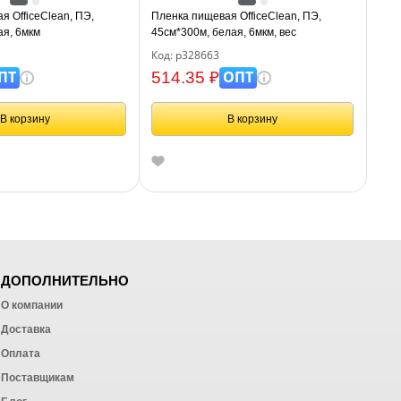
я OfficeClean, ПЭ,
Пленка пищевая OfficeClean, ПЭ,
ая, 6мкм
45см*300м, белая, 6мкм, вес
0,74кг+-5%
Код: р328663
ПТ
ОПТ
514.35 ₽
В корзину
В корзину
ДОПОЛНИТЕЛЬНО
О компании
Доставка
Оплата
ных работ
Поставщикам