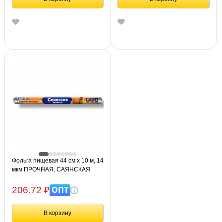
Фольга пищевая 44 см х 10 м, 14
мкм ПРОЧНАЯ, САЯНСКАЯ
ФОЛЬГА в пленке, "Запекание"
О10П-440х15
ОПТ
206.72 ₽
В корзину