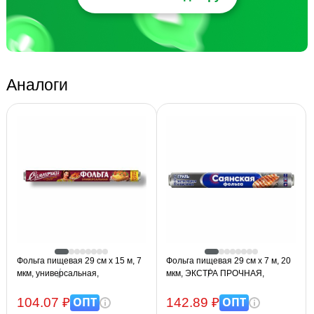
Аналоги
Фольга пищевая 29 см х 15 м, 7
Фольга пищевая 29 см х 7 м, 20
мкм, универсальная,
мкм, ЭКСТРА ПРОЧНАЯ,
САЯНСКАЯ ФОЛЬГА в пленке,
САЯНСКАЯ ФОЛЬГА в пленке,
САЯНОЧКА С15П-290х54
ГРИЛЬ 7П-290х35
ОПТ
ОПТ
104.07 ₽
142.89 ₽