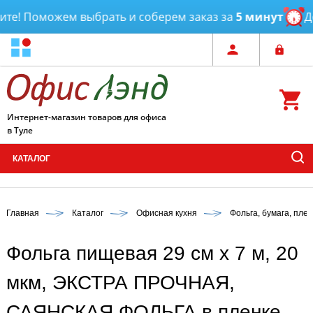
е! Поможем выбрать и соберем заказ за
5 минут
Дос
Интернет-магазин товаров для офиса
в Туле
КАТАЛОГ
Главная
Каталог
Офисная кухня
Фольга, бумага, пле
Фольга пищевая 29 см х 7 м, 20
мкм, ЭКСТРА ПРОЧНАЯ,
САЯНСКАЯ ФОЛЬГА в пленке,