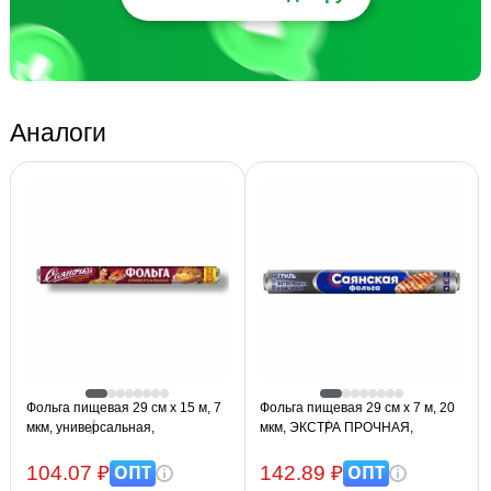
Аналоги
Фольга пищевая 29 см х 15 м, 7
Фольга пищевая 29 см х 7 м, 20
мкм, универсальная,
мкм, ЭКСТРА ПРОЧНАЯ,
САЯНСКАЯ ФОЛЬГА в пленке,
САЯНСКАЯ ФОЛЬГА в пленке,
САЯНОЧКА С15П-290х54
ГРИЛЬ 7П-290х35
ОПТ
ОПТ
104.07 ₽
142.89 ₽