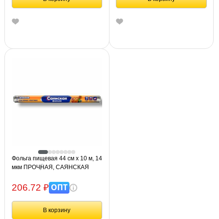
Фольга пищевая 44 см х 10 м, 14
мкм ПРОЧНАЯ, САЯНСКАЯ
ФОЛЬГА в пленке, "Запекание"
О10П-440х15
ОПТ
206.72 ₽
В корзину