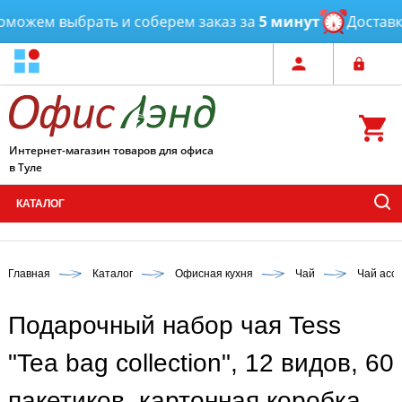
ожем выбрать и соберем заказ за
5 минут
Доставка
Интернет-магазин товаров для офиса
в Туле
КАТАЛОГ
Главная
Каталог
Офисная кухня
Чай
Чай асс
Подарочный набор чая Tess
"Tea bag collection", 12 видов, 60
пакетиков, картонная коробка