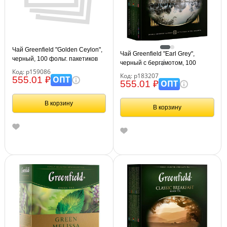
Чай Greenfield "Golden Ceylon",
Чай Greenfield "Earl Grey",
черный, 100 фольг. пакетиков
черный с бергамотом, 100
по 2г
Код: р159086
фольг. пакетиков по 2г
Код: р183207
ОПТ
555.01 ₽
ОПТ
555.01 ₽
В корзину
В корзину