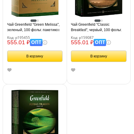
Чай Greenfield "Green Melissa",
Чай Greenfield "Classic
зеленый, 100 фольг. пакетиков
Breakfast", черный, 100 фольг.
по 1,5г.
пакетиков по 2г
Код: р195455
Код: р159087
ОПТ
ОПТ
555.01 ₽
555.01 ₽
В корзину
В корзину