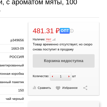
ый, с ароматом мяты, 100
г
481.31 ₽
ОПТ
Наличие:
Нет
р349656
Товар временно отсутствует, но скоро
1663-09
снова поступит в продажу
РОССИЯ
Корзина недоступна
акетированный
тонная коробка
Количество:
шт
ванный пакетик
Сравнить
Избранное
150
чай черный