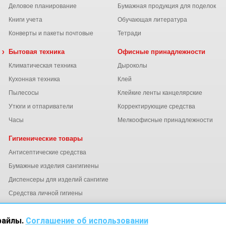
Деловое планирование
Бумажная продукция для поделок
Книги учета
Обучающая литература
Конверты и пакеты почтовые
Тетради
 химия
Бытовая техника
Офисные принадлежности
Климатическая техника
Дыроколы
Кухонная техника
Клей
Пылесосы
Клейкие ленты канцелярские
ы
Утюги и отпариватели
Корректирующие средства
Часы
Мелкоофисные принадлежности
Гигиенические товары
Антисептические средства
Бумажные изделия сангигиены
Диспенсеры для изделий сангигиены
ний
Средства личной гигиены
Электросушители для рук
файлы.
Соглашение об использовании