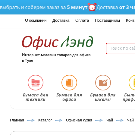
ть и соберем заказ за
5 минут
Доставка
от 3 часов
О компании
Доставка
Оплата
Поставщикам
Конт
Интернет-магазин товаров для офиса
в Туле
Бумага для
Бумага для
Бумага для
Быт
техники
офиса
школы
проф
Главная
Каталог
Офисная кухня
Чай
Чай 