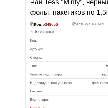
Чай Tess "Minty", черн
фольг. пакетиков по 1,5
Артикул:
1663-09
Код:
р349656
0
/
0 отзывов
Код:
Артикул:
Страна:
Тип:
п
Упаковка ед. товара:
кар
Индивидуальная упаковка:
фольгиро
Вес нетто:
Вид товара: