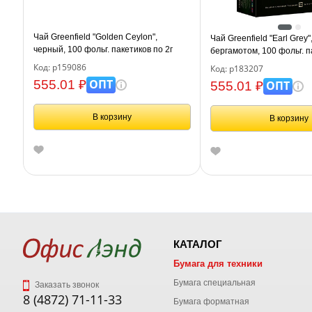
Чай Greenfield "Golden Ceylon",
Чай Greenfield "Earl Grey"
черный, 100 фольг. пакетиков по 2г
бергамотом, 100 фольг. п
Код: р159086
Код: р183207
ОПТ
555.01 ₽
ОПТ
555.01 ₽
В корзину
В корзину
КАТАЛОГ
Бумага для техники
Бумага специальная
Заказать звонок
8 (4872) 71-11-33
Бумага форматная