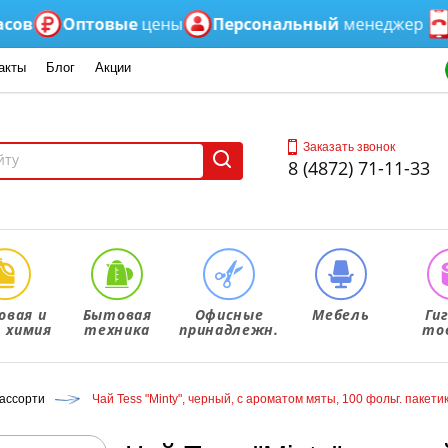
Оптовые
цены
Персональный
менеджер
Если
акты
Блог
Акции
Заказать звонок
8 (4872) 71-11-33
овая и
Бытовая
Офисные
Мебель
Ги
. химия
техника
принадлежн.
то
ассорти
Чай Tess "Minty", черный, с ароматом мяты, 100 фольг. пакетик