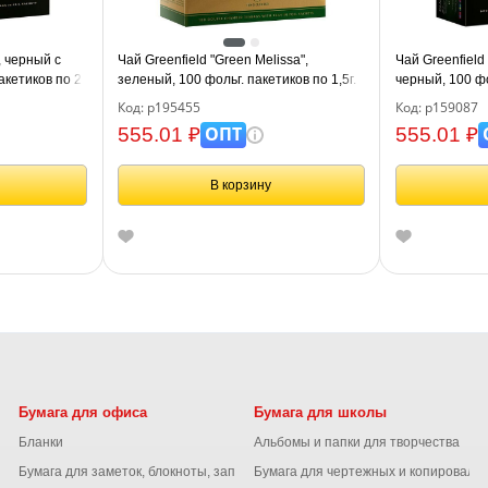
, черный с
Чай Greenfield "Green Melissa",
Чай Greenfield 
акетиков по 2г
зеленый, 100 фольг. пакетиков по 1,5г.
черный, 100 фо
Код: р195455
Код: р159087
ОПТ
555.01 ₽
555.01 ₽
В корзину
Бумага для офиса
Бумага для школы
Бланки
Альбомы и папки для творчества
Бумага для заметок, блокноты, записные книжки
Бумага для чертежных и копироваль