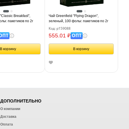
"Classic Breakfast",
Чай Greenfield "Flying Dragon",
льг. пакетиков по 2г
зеленый, 100 фольг. пакетиков по 2г
Код: р159088
ОПТ
ОПТ
555.01 ₽
В корзину
В корзину
ДОПОЛНИТЕЛЬНО
О компании
Доставка
Оплата
ных работ