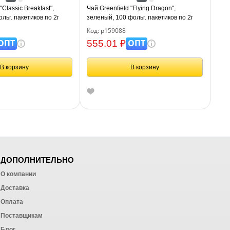
"Classic Breakfast",
Чай Greenfield "Flying Dragon",
льг. пакетиков по 2г
зеленый, 100 фольг. пакетиков по 2г
Код: р159088
ОПТ
ОПТ
555.01 ₽
В корзину
В корзину
ДОПОЛНИТЕЛЬНО
О компании
Доставка
Оплата
ных работ
Поставщикам
Блог