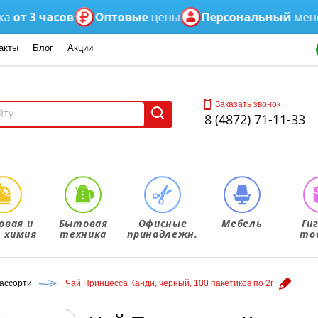
3 часов
Оптовые
цены
Персональный
менеджер
акты
Блог
Акции
Заказать звонок
8 (4872) 71-11-33
овая и
Бытовая
Офисные
Мебель
Ги
. химия
техника
принадлежн.
то
ассорти
Чай Принцесса Канди, черный, 100 пакетиков по 2г