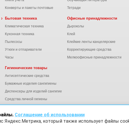
Книги учета
Обучающая литература
Конверты и пакеты почтовые
Тетради
 химия
Бытовая техника
Офисные принадлежности
Климатическая техника
Дыроколы
Кухонная техника
Клей
Пылесосы
Клейкие ленты канцелярские
ы
Утюги и отпариватели
Корректирующие средства
Часы
Мелкоофисные принадлежности
Гигиенические товары
Антисептические средства
Бумажные изделия сангигиены
Диспенсеры для изделий сангигиены
ний
Средства личной гигиены
Электросушители для рук
файлы.
Соглашение об использовании
ис Яндекс.Метрика, который также использует файлы cook
х
Согласие на обработку данных Яндекс Метрика