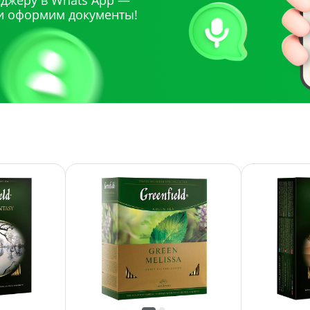
джеру в Whats App —
и оформим документы!