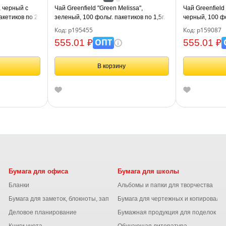
, черный с
Чай Greenfield "Green Melissa",
Чай Greenfield 
акетиков по 2г
зеленый, 100 фольг. пакетиков по 1,5г.
черный, 100 фо
Код: р195455
Код: р159087
ОПТ
555.01 ₽
555.01 ₽
В корзину
Бумага для офиса
Бумага для школы
Бланки
Альбомы и папки для творчества
Бумага для заметок, блокноты, записные книжки
Бумага для чертежных и копироваль
Деловое планирование
Бумажная продукция для поделок