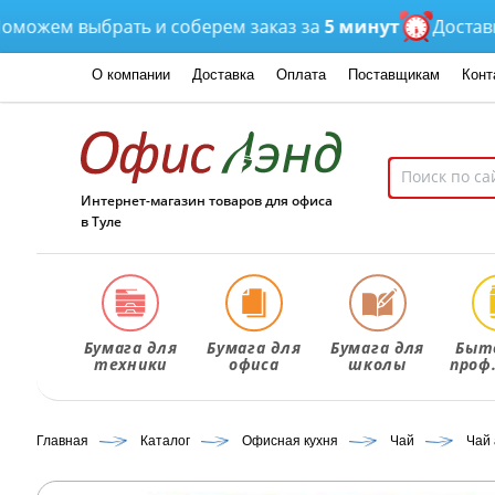
ем выбрать и соберем заказ за
5 минут
Доставка
от 
О компании
Доставка
Оплата
Поставщикам
Конт
Интернет-магазин товаров для офиса
в Туле
Бумага для
Бумага для
Бумага для
Быт
техники
офиса
школы
проф
Главная
Каталог
Офисная кухня
Чай
Чай 