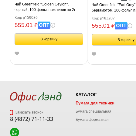
Чай Greenfield "Golden Ceylon",
Чай Greenfield "Earl Grey"
черный, 100 фольг. пакетиков по 2г
бергамотом, 100 фольг. п
Код: р159086
Код: р183207
ОПТ
555.01 ₽
ОПТ
555.01 ₽
В корзину
В корзину
КАТАЛОГ
Бумага для техники
Бумага специальная
Заказать звонок
8 (4872) 71-11-33
Бумага форматная