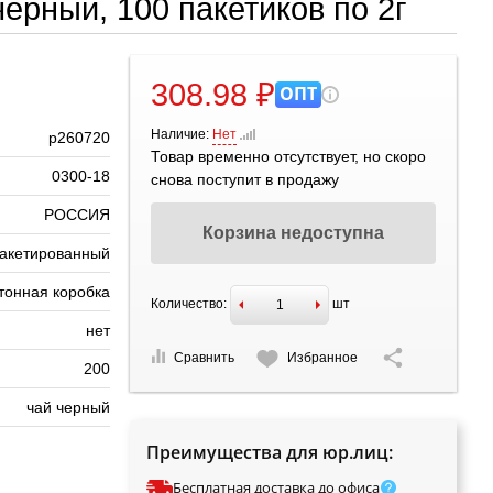
ерный, 100 пакетиков по 2г
308.98 ₽
ОПТ
Наличие:
Нет
р260720
Товар временно отсутствует, но скоро
0300-18
снова поступит в продажу
РОССИЯ
Корзина недоступна
акетированный
тонная коробка
Количество:
шт
нет
Сравнить
Избранное
200
чай черный
Преимущества для юр.лиц:
Бесплатная доставка до офиса