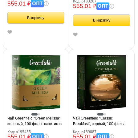
Код: р183207
ОПТ
555.01 ₽
ОПТ
555.01 ₽
В корзину
В корзину
Чай Greenfield "Green Melissa",
Чай Greenfield "Classic
зеленый, 100 фольг. пакетиков
Breakfast", черный, 100 фольг.
по 1,5г.
пакетиков по 2г
Код: р195455
Код: р159087
ОПТ
ОПТ
555.01 ₽
555.01 ₽