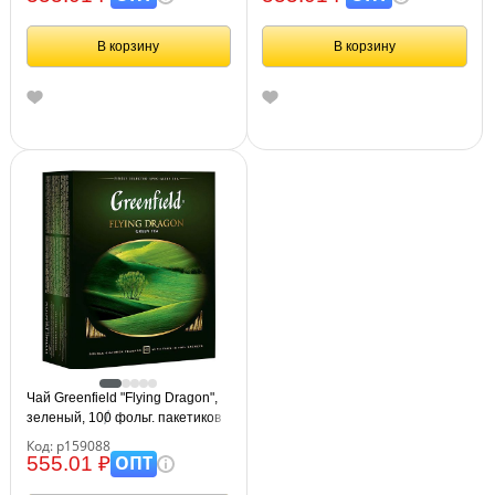
В корзину
В корзину
Чай Greenfield "Flying Dragon",
зеленый, 100 фольг. пакетиков
по 2г
Код: р159088
ОПТ
555.01 ₽