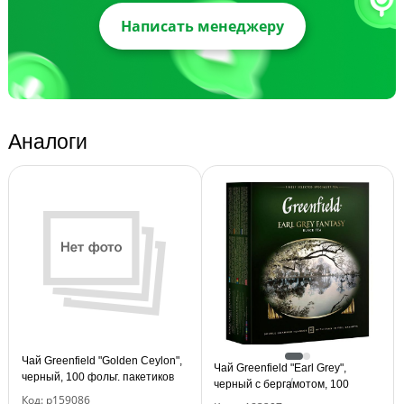
Написать менеджеру
Аналоги
Чай Greenfield "Golden Ceylon",
Чай Greenfield "Earl Grey",
черный, 100 фольг. пакетиков
черный с бергамотом, 100
по 2г
Код: р159086
фольг. пакетиков по 2г