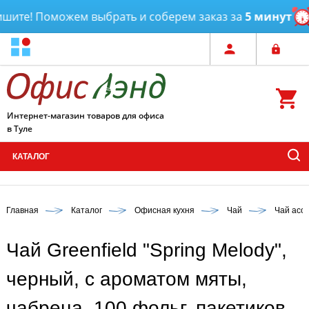
ите! Поможем выбрать и соберем заказ за
5 минут
До
Интернет-магазин товаров для офиса
в Туле
КАТАЛОГ
Главная
Каталог
Офисная кухня
Чай
Чай асс
Чай Greenfield "Spring Melody",
черный, с ароматом мяты,
чабреца, 100 фольг. пакетиков