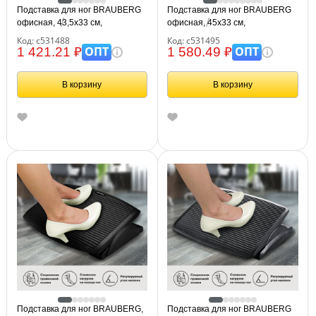
Подставка для ног BRAUBERG
Подставка для ног BRAUBERG
офисная, 43,5х33 см,
офисная, 45х33 см,
регулируемый угол наклона,
регулируемый угол наклона,
Код: с531488
Код: с531495
черная, 531488
рифленая, черная, 531495
ОПТ
ОПТ
1 421.21 ₽
1 580.49 ₽
В корзину
В корзину
Подставка для ног BRAUBERG,
Подставка для ног BRAUBERG