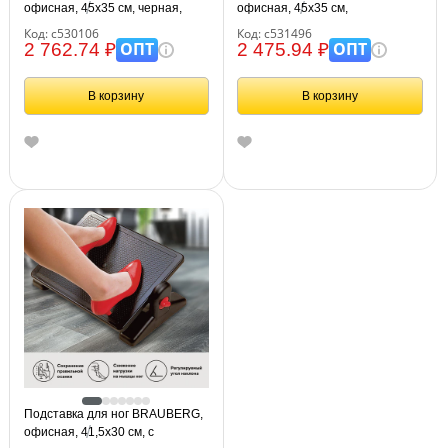
офисная, 45х35 см, черная,
офисная, 45х35 см,
530106
регулируемый угол наклона,
Код: с530106
Код: с531496
фактурная, 531496
ОПТ
ОПТ
2 762.74 ₽
2 475.94 ₽
В корзину
В корзину
Подставка для ног BRAUBERG,
офисная, 41,5х30 см, с