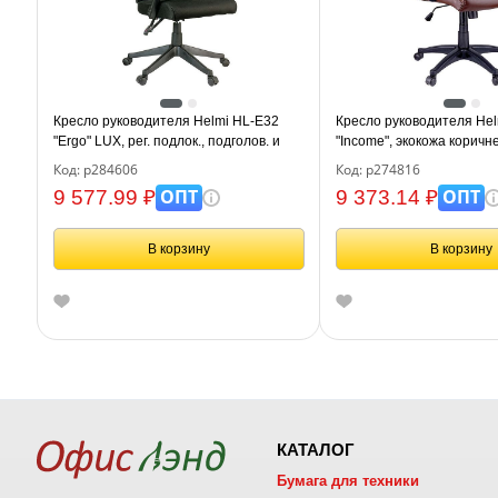
Кресло руководителя Helmi HL-E32
Кресло руководителя Hel
"Ergo" LUX, рег. подлок., подголов. и
"Income", экокожа коричн
пояс. упор, ткань черная
Код: р284606
Код: р274816
ОПТ
ОПТ
9 577.99 ₽
9 373.14 ₽
В корзину
В корзину
КАТАЛОГ
Бумага для техники