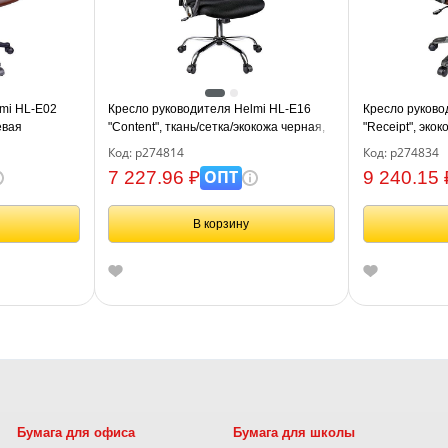
mi HL-E02
Кресло руководителя Helmi HL-E16
Кресло руково
евая
"Content", ткань/сетка/экокожа черная,
"Receipt", эко
хром
Код: р274814
Код: р274834
ОПТ
7 227.96 ₽
9 240.15 
В корзину
Бумага для офиса
Бумага для школы