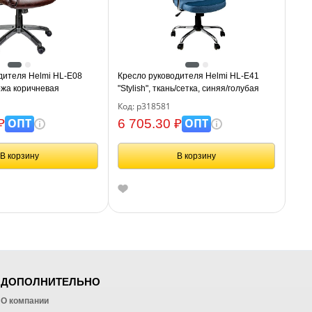
дителя Helmi HL-E08
Кресло руководителя Helmi HL-E41
кожа коричневая
"Stylish", ткань/сетка, синяя/голубая
Код: р318581
ОПТ
ОПТ
₽
6 705.30 ₽
В корзину
В корзину
ДОПОЛНИТЕЛЬНО
О компании