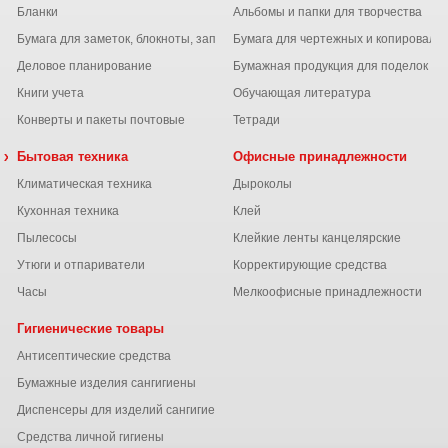
Бланки
Альбомы и папки для творчества
Бумага для заметок, блокноты, записные книжки
Бумага для чертежных и копироваль
Деловое планирование
Бумажная продукция для поделок
Книги учета
Обучающая литература
Конверты и пакеты почтовые
Тетради
 химия
Бытовая техника
Офисные принадлежности
Климатическая техника
Дыроколы
Кухонная техника
Клей
Пылесосы
Клейкие ленты канцелярские
ы
Утюги и отпариватели
Корректирующие средства
Часы
Мелкоофисные принадлежности
Гигиенические товары
Антисептические средства
Бумажные изделия сангигиены
Диспенсеры для изделий сангигиены
ний
Средства личной гигиены