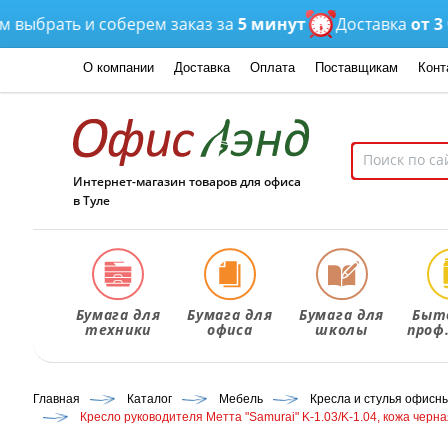
рать и соберем заказ за
5 минут
Доставка
от 3 часо
О компании
Доставка
Оплата
Поставщикам
Конт
Интернет-магазин товаров для офиса
в Туле
Бумага для
Бумага для
Бумага для
Быт
техники
офиса
школы
проф
Главная
Каталог
Мебель
Кресла и стулья офисн
Кресло руководителя Метта "Samurai" K-1.03/K-1.04, кожа чер