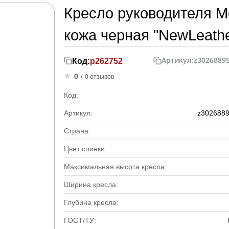
Кресло руководителя Ме
кожа черная "NewLeath
Артикул:
z3026889
Код:
р262752
0
/
0 отзывов
Код:
Артикул:
z3026889
Страна:
Цвет спинки:
Максимальная высота кресла:
Ширина кресла:
Глубина кресла:
ГОСТ/ТУ: