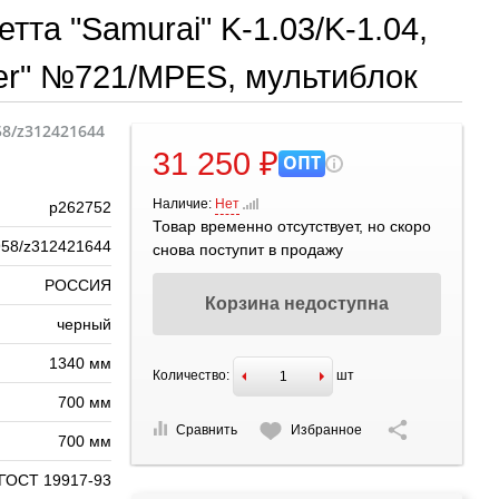
тта "Samurai" K-1.03/K-1.04,
er" №721/MPES, мультиблок
58/z312421644
31 250 ₽
ОПТ
Наличие:
Нет
р262752
Товар временно отсутствует, но скоро
58/z312421644
снова поступит в продажу
РОССИЯ
Корзина недоступна
черный
1340 мм
Количество:
шт
700 мм
Сравнить
Избранное
700 мм
ГОСТ 19917-93