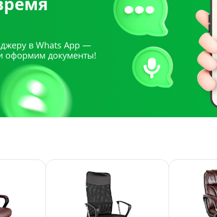
 время
джеру в Whats App —
и оформим документы!