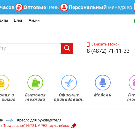
в
Оптовые
цены
Персональный
менеджер
Ес
акты
Блог
Акции
Заказать звонок
8 (4872) 71-11-33
овая и
Бытовая
Офисные
Мебель
Ги
. химия
техника
принадлежн.
то
ые
Кресло для руководителя
ная "NewLeather" №721/MPES, мультиблок