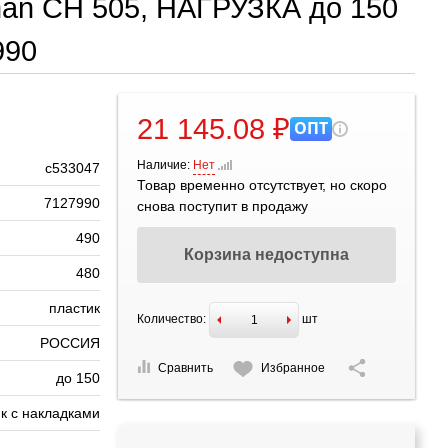
an СН 505, НАГРУЗКА до 150
990
21 145.08 ₽
ОПТ
Наличие:
Нет
с533047
Товар временно отсутствует, но скоро
7127990
снова поступит в продажу
490
Корзина недоступна
480
пластик
Количество:
шт
РОССИЯ
Сравнить
Избранное
до 150
к с накладками