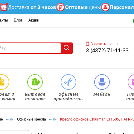
оставка
от 3 часов
Оптовые
цены
Персональны
акты
Блог
Акции
Заказать звонок
8 (4872) 71-11-33
овая и
Бытовая
Офисные
Мебель
Ги
. химия
техника
принадлежн.
то
ые
Офисные кресла
Кресло офисное Chairman СН 505, НАГРУЗК