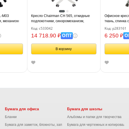
L-M03
Кресло Chairman CH 565, откидные
Офисное кресло
ая, механизм
подлокотники, синхромеханизм,
ткань, спинка 
пластик белый, сетка/т, 7146049
черн, рег. подл
Код: с533042
Код: р283161
ОПТ
О
14 718.90 ₽
6 250 ₽
В корзину
Бумага для офиса
Бумага для школы
Бланки
Альбомы и папки для творчества
Бумага для заметок, блокноты, записные книжки
Бумага для чертежных и копироваль