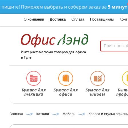
ите! Поможем выбрать и соберем заказ за
5 минут
Д
О компании
Доставка
Оплата
Поставщикам
Конт
Интернет-магазин товаров для офиса
в Туле
Бумага для
Бумага для
Бумага для
Быт
техники
офиса
школы
проф
Главная
Каталог
Мебель
Кресла и стулья офисн