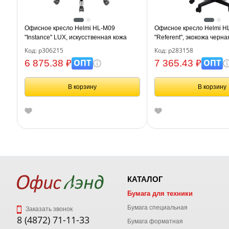
Офисное кресло Helmi HL-M09
Офисное кресло Helmi H
"Instance" LUX, искусственная кожа
"Referent", экокожа черн
черная, механизм качания, хром
качания
Код: р306215
Код: р283158
ОПТ
ОПТ
6 875.38 ₽
7 365.43 ₽
В корзину
В корзину
КАТАЛОГ
Бумага для техники
Бумага специальная
Заказать звонок
8 (4872) 71-11-33
Бумага форматная