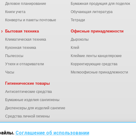
Деловое планирование
Бумажная продукция для поделок
Книги учета
Обучающая литература
Конверты и пакеты почтовые
Тетради
 химия
Бытовая техника
Офисные принадлежности
Климатическая техника
Дыроколы
Кухонная техника
Клей
Пылесосы
Клейкие ленты канцелярские
ы
Утюги и отпариватели
Корректирующие средства
Часы
Мелкоофисные принадлежности
Гигиенические товары
Антисептические средства
Бумажные изделия сангигиены
Диспенсеры для изделий сангигиены
ний
Средства личной гигиены
Электросушители для рук
файлы.
Соглашение об использовании