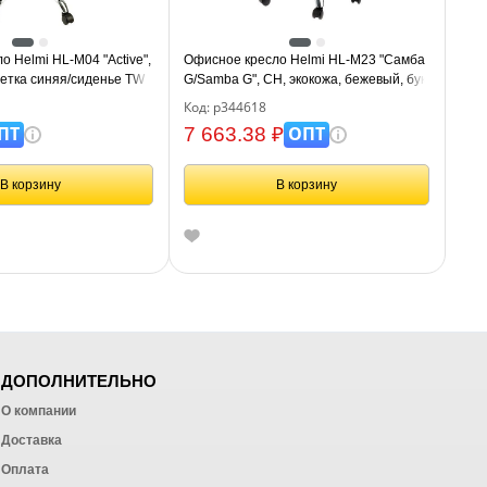
 Helmi HL-M04 "Active",
Офисное кресло Helmi HL-M23 "Самба
сетка синяя/сиденье TW
G/Samba G", CH, экокожа, бежевый, бук,
окот, хром
механизм качания BOX1
Код: р344618
ПТ
ОПТ
7 663.38 ₽
В корзину
В корзину
ДОПОЛНИТЕЛЬНО
О компании
Доставка
Оплата
ных работ