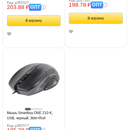
Код: р321301
ткань+резиновая основа
Код: р365521
ОПТ
198.78 ₽
ОПТ
203.88 ₽
В корзину
В корзину
Мышь Smartbuy ONE 210-K,
USB, черный, 3btn+Roll
Код: р365517
ОПТ