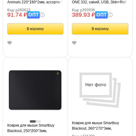
Animals 220*180*2мм, ассорти 8
ONE 332, синий, USB, 3btn+Roll
видов
Код: р260623
Код: р393936
ОПТ
ОПТ
91.74 ₽
389.93 ₽
В корзину
В корзину
Коврик для мыши Smartbuy
Коврик для мыши Smartbuy
Blackout, 360*270*3мм,
Blackout, 250*200*3мм,
ткань+резиновая основа