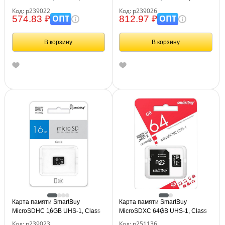
10, скорость чтения 23Мб/сек (с
10, скорость чтения 30Мб/сек (с
Код: р239022
Код: р239026
адаптером SD)
адаптером SD)
ОПТ
ОПТ
574.83 ₽
812.97 ₽
В корзину
В корзину
Карта памяти SmartBuy
Карта памяти SmartBuy
MicroSDHC 16GB UHS-1, Class
MicroSDXC 64GB UHS-1, Class
10, скорость чтения 30Мб/сек
10, скорость чтения 60Мб/сек (с
Код: р239023
Код: р251136