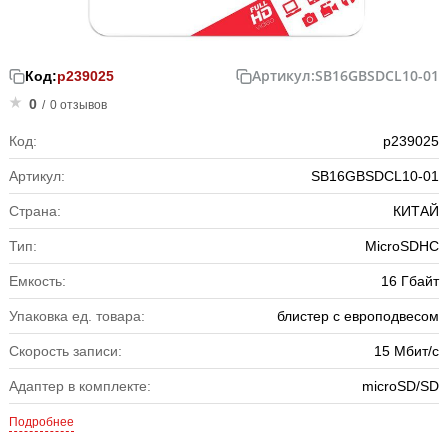
Артикул:
SB16GBSDCL10-01
Код:
р239025
0
/
0 отзывов
Код:
р239025
Артикул:
SB16GBSDCL10-01
Страна:
КИТАЙ
Тип:
MicroSDHC
Емкость:
16 Гбайт
Упаковка ед. товара:
блистер с европодвесом
Скорость записи:
15 Мбит/с
Адаптер в комплекте:
microSD/SD
Подробнее