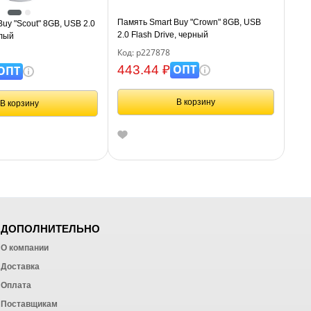
Память Smart Buy "Crown" 8GB, USB
uy "Scout" 8GB, USB 2.0
2.0 Flash Drive, черный
елый
Код: р227878
ОПТ
443.44 ₽
ОПТ
В корзину
В корзину
ДОПОЛНИТЕЛЬНО
О компании
Доставка
Оплата
ных работ
Поставщикам