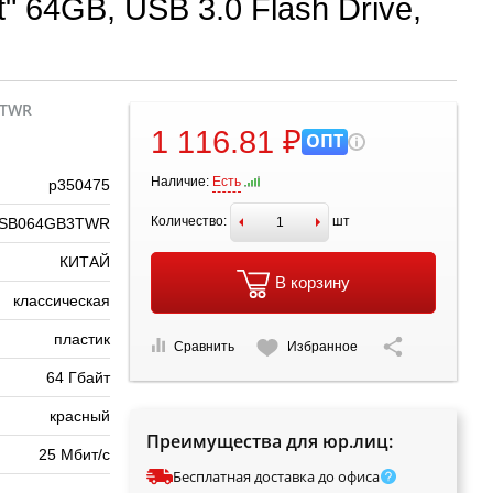
" 64GB, USB 3.0 Flash Drive,
3TWR
1 116.81 ₽
ОПТ
Наличие:
Есть
р350475
Количество:
шт
SB064GB3TWR
КИТАЙ
В корзину
классическая
пластик
Сравнить
Избранное
64 Гбайт
красный
Преимущества для юр.лиц:
25 Мбит/с
Бесплатная доставка до офиса