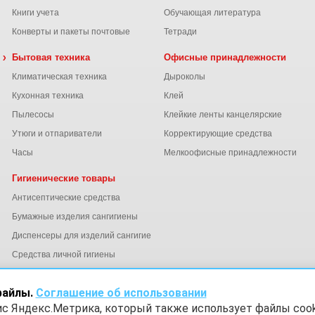
Книги учета
Обучающая литература
Конверты и пакеты почтовые
Тетради
 химия
Бытовая техника
Офисные принадлежности
Климатическая техника
Дыроколы
Кухонная техника
Клей
Пылесосы
Клейкие ленты канцелярские
ы
Утюги и отпариватели
Корректирующие средства
Часы
Мелкоофисные принадлежности
Гигиенические товары
Антисептические средства
Бумажные изделия сангигиены
Диспенсеры для изделий сангигиены
ний
Средства личной гигиены
Электросушители для рук
файлы.
Соглашение об использовании
ис Яндекс.Метрика, который также использует файлы cook