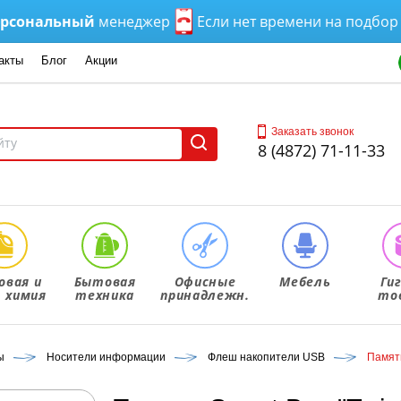
нальный
менеджер
Если нет времени на подбор зво
акты
Блог
Акции
Заказать звонок
8 (4872) 71-11-33
овая и
Бытовая
Офисные
Мебель
Ги
. химия
техника
принадлежн.
то
ы
Носители информации
Флеш накопители USB
Память