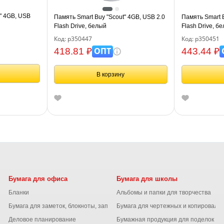
" 4GB, USB
Память Smart Buy "Scout" 4GB, USB 2.0
Память Smart B
Flash Drive, белый
Flash Drive, б
Код: р350447
Код: р350451
ОПТ
418.81 ₽
443.44 ₽
В корзину
Бумага для офиса
Бумага для школы
Бланки
Альбомы и папки для творчества
Бумага для заметок, блокноты, записные книжки
Бумага для чертежных и копироваль
Деловое планирование
Бумажная продукция для поделок