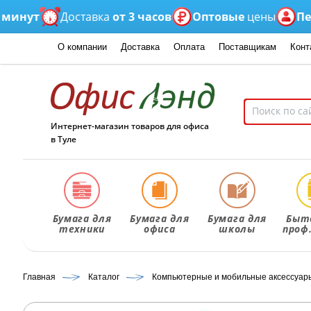
нут
Доставка
от 3 часов
Оптовые
цены
Персо
О компании
Доставка
Оплата
Поставщикам
Конт
Интернет-магазин товаров для офиса
в Туле
Бумага для
Бумага для
Бумага для
Быт
техники
офиса
школы
проф
Главная
Каталог
Компьютерные и мобильные аксессуар