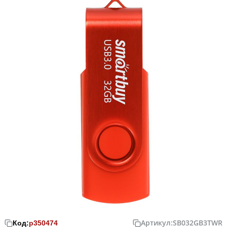
Артикул:
SB032GB3TWR
Код:
р350474