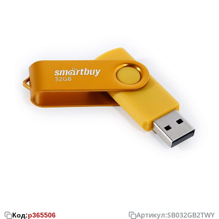
Артикул:
SB032GB2TWY
Код:
р365506