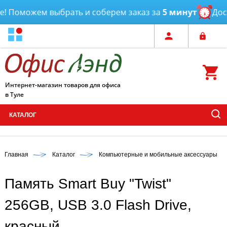
 Поможем выбрать и соберем заказ за
5 минут
Доста
Интернет-магазин товаров для офиса
в Туле
КАТАЛОГ
Главная
Каталог
Компьютерные и мобильные аксессуары
Память Smart Buy "Twist"
256GB, USB 3.0 Flash Drive,
красный