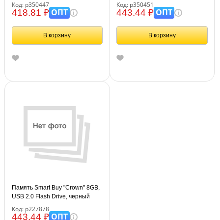
Код: р350447
Код: р350451
ОПТ
ОПТ
418.81 ₽
443.44 ₽
В корзину
В корзину
Память Smart Buy "Crown" 8GB,
USB 2.0 Flash Drive, черный
Код: р227878
ОПТ
443.44 ₽