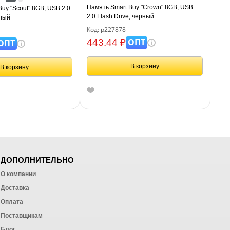
Память Smart Buy "Crown" 8GB, USB
uy "Scout" 8GB, USB 2.0
2.0 Flash Drive, черный
елый
Код: р227878
ОПТ
443.44 ₽
ОПТ
В корзину
В корзину
ДОПОЛНИТЕЛЬНО
О компании
Доставка
Оплата
ных работ
Поставщикам
Блог