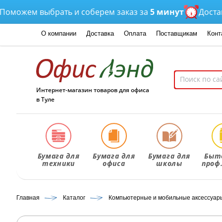
ожем выбрать и соберем заказ за
5 минут
Доставка
о
О компании
Доставка
Оплата
Поставщикам
Конт
Интернет-магазин товаров для офиса
в Туле
Бумага для
Бумага для
Бумага для
Быт
техники
офиса
школы
проф
Главная
Каталог
Компьютерные и мобильные аксессуар