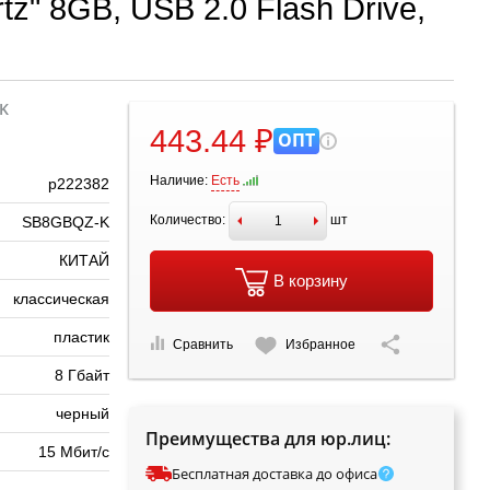
z" 8GB, USB 2.0 Flash Drive,
K
443.44 ₽
ОПТ
Наличие:
Есть
р222382
Количество:
шт
SB8GBQZ-K
КИТАЙ
В корзину
классическая
пластик
Сравнить
Избранное
8 Гбайт
черный
Преимущества для юр.лиц:
15 Мбит/с
Бесплатная доставка до офиса