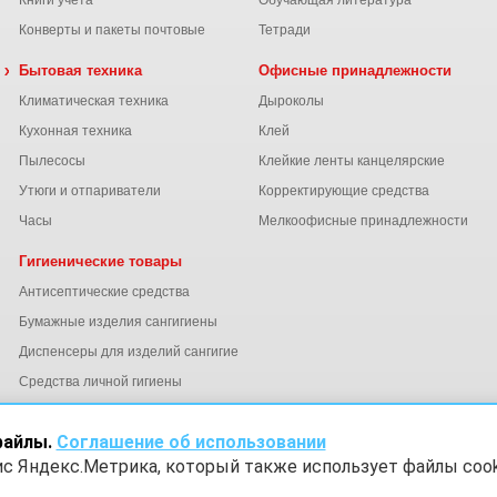
Книги учета
Обучающая литература
Конверты и пакеты почтовые
Тетради
 химия
Бытовая техника
Офисные принадлежности
Климатическая техника
Дыроколы
Кухонная техника
Клей
Пылесосы
Клейкие ленты канцелярские
ы
Утюги и отпариватели
Корректирующие средства
Часы
Мелкоофисные принадлежности
Гигиенические товары
Антисептические средства
Бумажные изделия сангигиены
Диспенсеры для изделий сангигиены
ний
Средства личной гигиены
Электросушители для рук
файлы.
Соглашение об использовании
ис Яндекс.Метрика, который также использует файлы cook
х
Согласие на обработку данных Яндекс Метрика