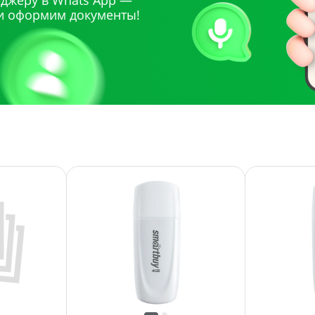
джеру в Whats App —
и оформим документы!