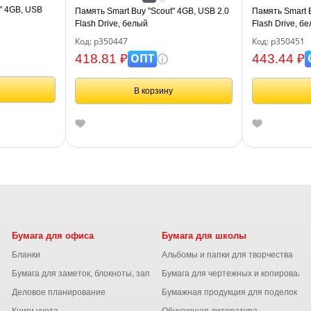
" 4GB, USB
Память Smart Buy "Scout" 4GB, USB 2.0
Память Smart B
Flash Drive, белый
Flash Drive, б
Код: р350447
Код: р350451
ОПТ
418.81 ₽
443.44 ₽
В корзину
Бумага для офиса
Бумага для школы
Бланки
Альбомы и папки для творчества
Бумага для заметок, блокноты, записные книжки
Бумага для чертежных и копироваль
Деловое планирование
Бумажная продукция для поделок