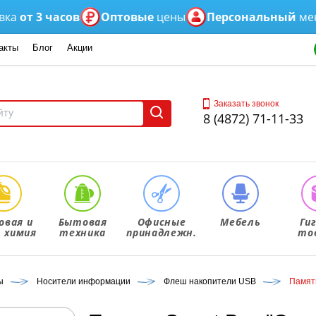
т 3 часов
Оптовые
цены
Персональный
менедж
акты
Блог
Акции
Заказать звонок
8 (4872) 71-11-33
овая и
Бытовая
Офисные
Мебель
Ги
. химия
техника
принадлежн.
то
ы
Носители информации
Флеш накопители USB
Память