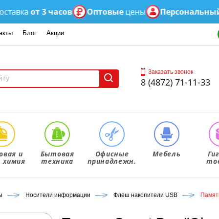
вка
от 3 часов
Оптовые
цены
Персональный
мен
акты
Блог
Акции
Заказать звонок
8 (4872) 71-11-33
овая и
Бытовая
Офисные
Мебель
Ги
. химия
техника
принадлежн.
то
ы
Носители информации
Флеш накопители USB
Память