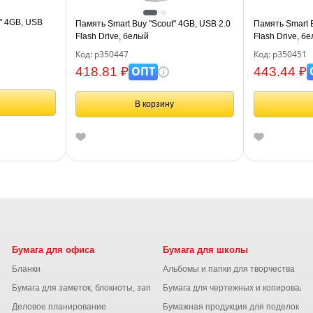
" 4GB, USB
Память Smart Buy "Scout" 4GB, USB 2.0
Память Smart B
Flash Drive, белый
Flash Drive, б
Код: р350447
Код: р350451
ОПТ
418.81 ₽
443.44 ₽
В корзину
Бумага для офиса
Бумага для школы
Бланки
Альбомы и папки для творчества
Бумага для заметок, блокноты, записные книжки
Бумага для чертежных и копироваль
Деловое планирование
Бумажная продукция для поделок