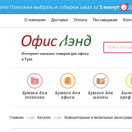
 Поможем выбрать и соберем заказ за
5 минут
Доста
О компании
Доставка
Оплата
Поставщикам
Конт
Интернет-магазин товаров для офиса
в Туле
Бумага для
Бумага для
Бумага для
Быт
техники
офиса
школы
проф
Главная
Каталог
Компьютерные и мобильные аксессуар