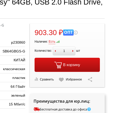
y" 64GB, USB 2.0 Flash Drive,
-G
903.30 ₽
ОПТ
Наличие:
Есть
р230860
Количество:
шт
SB64GBGS-G
КИТАЙ
В корзину
классическая
пластик
Сравнить
Избранное
64 Гбайт
зеленый
Преимущества для юр.лиц:
15 Мбит/с
Бесплатная доставка до офиса