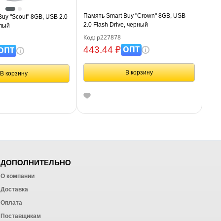
Память Smart Buy "Crown" 8GB, USB
uy "Scout" 8GB, USB 2.0
2.0 Flash Drive, черный
елый
Код: р227878
ОПТ
443.44 ₽
ОПТ
В корзину
В корзину
ДОПОЛНИТЕЛЬНО
О компании
Доставка
Оплата
ных работ
Поставщикам