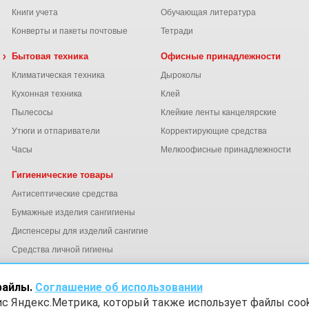
Книги учета
Обучающая литература
Конверты и пакеты почтовые
Тетради
 химия
Бытовая техника
Офисные принадлежности
Климатическая техника
Дыроколы
Кухонная техника
Клей
Пылесосы
Клейкие ленты канцелярские
ы
Утюги и отпариватели
Корректирующие средства
Часы
Мелкоофисные принадлежности
Гигиенические товары
Антисептические средства
Бумажные изделия сангигиены
Диспенсеры для изделий сангигиены
ний
Средства личной гигиены
Электросушители для рук
файлы.
Соглашение об использовании
ис Яндекс.Метрика, который также использует файлы cook