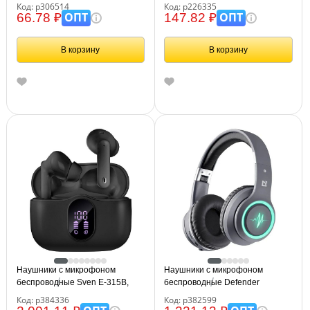
Код: р306514
Код: р226335
ОПТ
ОПТ
66.78 ₽
147.82 ₽
В корзину
В корзину
Наушники с микрофоном
Наушники с микрофоном
беспроводные Sven E-315B,
беспроводные Defender
TWS Bluetooth, разъем Type-C,
FreeMotion B571, Bluetooth,
Код: р384336
Код: р382599
черный
складные, MicroSD, разъем