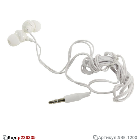
Артикул:
SBE-1200
Код:
р226335