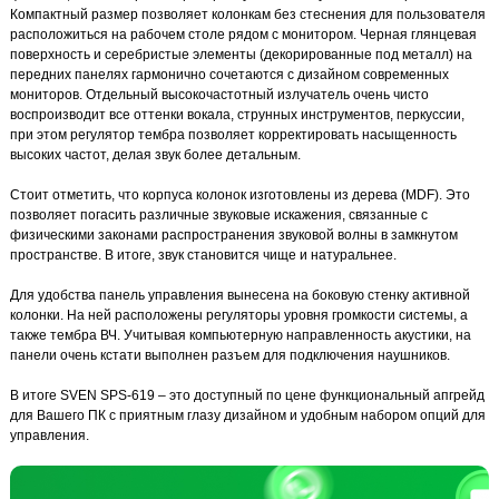
Компактный размер позволяет колонкам без стеснения для пользователя
расположиться на рабочем столе рядом с монитором. Черная глянцевая
поверхность и серебристые элементы (декорированные под металл) на
передних панелях гармонично сочетаются с дизайном современных
мониторов. Отдельный высокочастотный излучатель очень чисто
воспроизводит все оттенки вокала, струнных инструментов, перкуссии,
при этом регулятор тембра позволяет корректировать насыщенность
высоких частот, делая звук более детальным.
Стоит отметить, что корпуса колонок изготовлены из дерева (MDF). Это
позволяет погасить различные звуковые искажения, связанные с
физическими законами распространения звуковой волны в замкнутом
пространстве. В итоге, звук становится чище и натуральнее.
Для удобства панель управления вынесена на боковую стенку активной
колонки. На ней расположены регуляторы уровня громкости системы, а
также тембра ВЧ. Учитывая компьютерную направленность акустики, на
панели очень кстати выполнен разъем для подключения наушников.
В итоге SVEN SPS-619 – это доступный по цене функциональный апгрейд
для Вашего ПК с приятным глазу дизайном и удобным набором опций для
управления.