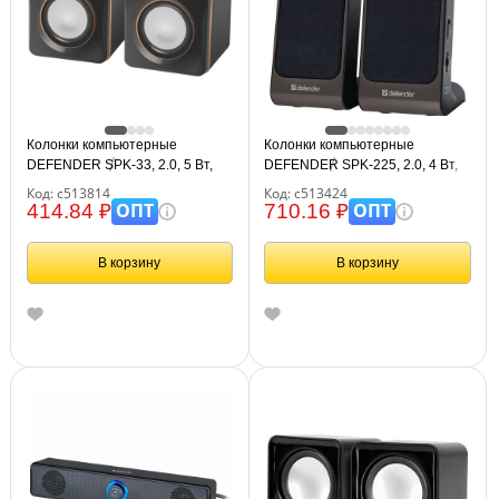
Колонки компьютерные
Колонки компьютерные
DEFENDER SPK-33, 2.0, 5 Вт,
DEFENDER SPK-225, 2.0, 4 Вт,
3,5 мм джек, пластик, черные,
пластик, черные, 65220
Код: с513814
Код: с513424
65633
ОПТ
ОПТ
414.84 ₽
710.16 ₽
В корзину
В корзину