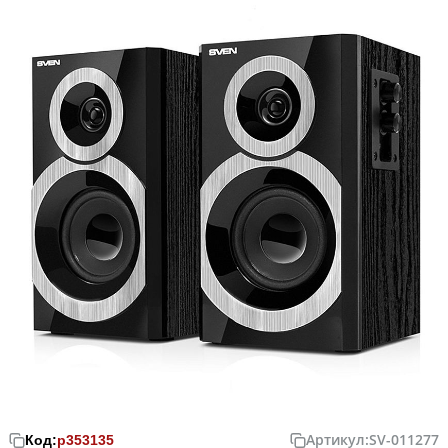
Артикул:
SV-011277
Код:
р353135