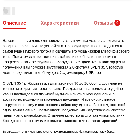
Описание
Характеристики
Отзывы
На сегодняшний день для прослушивания музыки можно использовать
совершенно различные устройства. Но всегда приятнее находиться в
самой гуще звукового потока и ощущать его мощь каждой клеточкой своего
тела. При этом для достижения этой цели не обязательно покупать
профессиональное студийное оборудование. Добиться такого эффекта
погружения вам поможет акустическая 2.0 система SVEN 357, которую
можно подключить к любому девайсу, имеющему USB-порт.
С SVEN 357 глубокий звук в диапазоне от 90 до 20 000 Гц доступен не
только на открытым пространстве. Представьте, насколько это удобно:
чтобы наслаждаться любимой музыкой или фильмом единолично,
достаточно подключить к колонкам наушники. И вот оно, истинное
погружение в тему и настроение любого саундтрека. Впрочем, есть ещё
одна нужная опция – возможность подключения к акустической системе
гарнитуры с микрофоном. Отличное качество аудио при живой онлайн-
беседе с оппонентом или в рамках голосового чата гарантировано!
Благодаря оптимально сконструированному фазоинвертору басы,