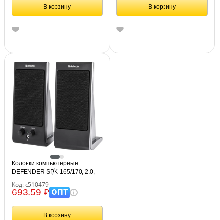
В корзину
В корзину
Колонки компьютерные
DEFENDER SPK-165/170, 2.0,
2х2 W, пластик, черные, разъем
Код: с510479
для наушников, 65165
ОПТ
693.59 ₽
В корзину