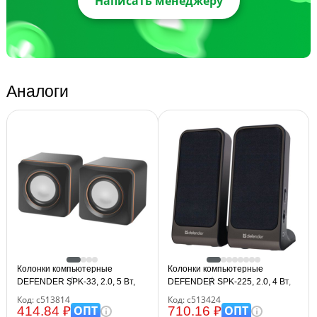
Написать менеджеру
Аналоги
Колонки компьютерные
Колонки компьютерные
DEFENDER SPK-33, 2.0, 5 Вт,
DEFENDER SPK-225, 2.0, 4 Вт,
3,5 мм джек, пластик, черные,
пластик, черные, 65220
Код: с513814
Код: с513424
65633
ОПТ
ОПТ
414.84 ₽
710.16 ₽