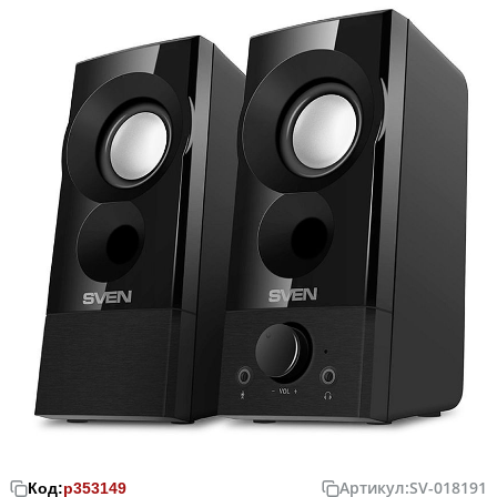
Артикул:
SV-018191
Код:
р353149