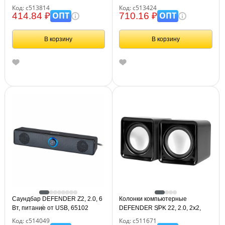
3,5 мм джек, пластик, черные,
пластик, черные, 65220
Код: с513814
Код: с513424
65633
ОПТ
ОПТ
414.84 ₽
710.16 ₽
В корзину
В корзину
Саундбар DEFENDER Z2, 2.0, 6
Колонки компьютерные
Вт, питание от USB, 65102
DEFENDER SPK 22, 2.0, 2х2,
5Вт, пластик, черный, 65503
Код: с514049
Код: с511671