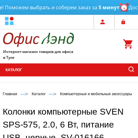
 Поможем выбрать и соберем заказ за
5 минут
Доста
Интернет-магазин товаров для офиса
в Туле
КАТАЛОГ
Главная
Каталог
Компьютерные и мобильные аксессуары
Колонки компьютерные SVEN
SPS-575, 2.0, 6 Вт, питание
USB, черные, SV-016166