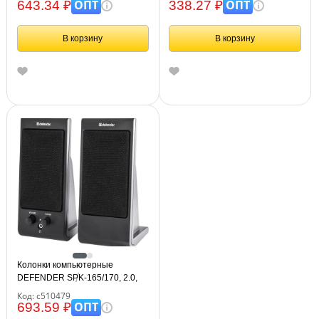
ОПТ
ОПТ
643.34 ₽
338.27 ₽
В корзину
В корзину
Колонки компьютерные
DEFENDER SPK-165/170, 2.0,
2х2 W, пластик, черные, разъем
Код: с510479
для наушников, 65165
ОПТ
693.59 ₽