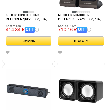
Колонки компьютерные
Колонки компьютерные
DEFENDER SPK-33, 2.0, 5 Вт,
DEFENDER SPK-225, 2.0, 4 Вт,
3,5 мм джек, пластик, черные,
пластик, черные, 65220
Код: с513814
Код: с513424
65633
ОПТ
ОПТ
414.84 ₽
710.16 ₽
В корзину
В корзину