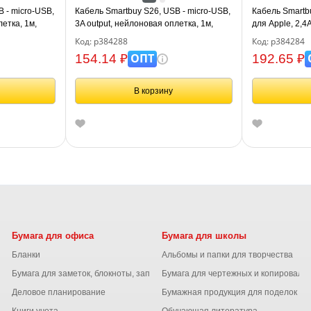
 - micro-USB,
Кабель Smartbuy S26, USB - micro-USB,
Кабель Smartbu
летка, 1м,
3A output, нейлоновая оплетка, 1м,
для Apple, 2,4A
черный
Код: р384288
Код: р384284
ОПТ
154.14 ₽
192.65 ₽
В корзину
Бумага для офиса
Бумага для школы
Бланки
Альбомы и папки для творчества
Бумага для заметок, блокноты, записные книжки
Бумага для чертежных и копироваль
Деловое планирование
Бумажная продукция для поделок