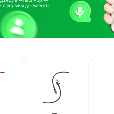
джеру в Whats App —
и оформим документы!