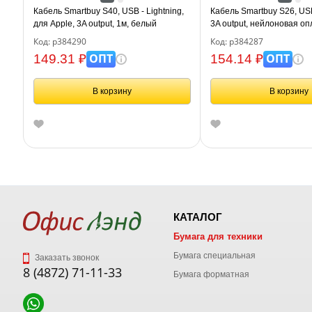
Кабель Smartbuy S40, USB - Lightning,
Кабель Smartbuy S26, USB
для Apple, 3A output, 1м, белый
3A output, нейлоновая оп
красный
Код: р384290
Код: р384287
ОПТ
ОПТ
149.31 ₽
154.14 ₽
В корзину
В корзину
КАТАЛОГ
Бумага для техники
Бумага специальная
Заказать звонок
8 (4872) 71-11-33
Бумага форматная