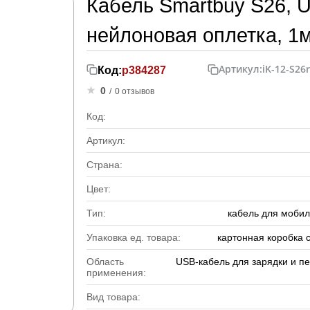
Кабель Smartbuy S26, US
нейлоновая оплетка, 1
Артикул:
iK-12-S26
Код:
р384287
0
/
0 отзывов
Код:
Артикул:
Страна:
Цвет:
Тип:
кабель для мобил
Упаковка ед. товара:
картонная коробка 
Область
USB-кабель для зарядки и п
применения:
Вид товара: