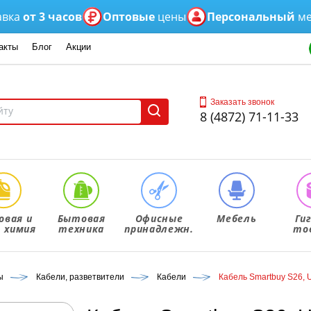
т 3 часов
Оптовые
цены
Персональный
менедж
акты
Блог
Акции
Заказать звонок
8 (4872) 71-11-33
овая и
Бытовая
Офисные
Мебель
Ги
. химия
техника
принадлежн.
то
ы
Кабели, разветвители
Кабели
Кабель Smartbuy S26, U