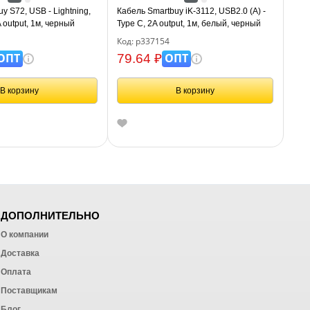
y S72, USB - Lightning,
Кабель Smartbuy iK-3112, USB2.0 (A) -
 output, 1м, черный
Type C, 2A output, 1м, белый, черный
Код: р337154
ОПТ
ОПТ
79.64 ₽
В корзину
В корзину
ДОПОЛНИТЕЛЬНО
О компании
Доставка
Оплата
ных работ
Поставщикам
Блог