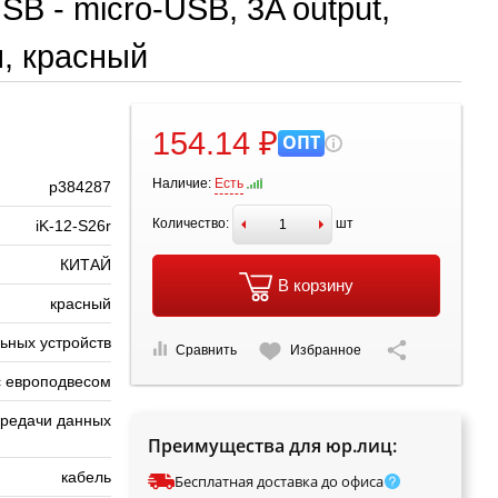
B - micro-USB, 3A output,
м, красный
r
154.14 ₽
ОПТ
Наличие:
Есть
р384287
Количество:
шт
iK-12-S26r
КИТАЙ
В корзину
красный
ьных устройств
Сравнить
Избранное
с европодвесом
ередачи данных
Преимущества для юр.лиц:
кабель
Бесплатная доставка до офиса