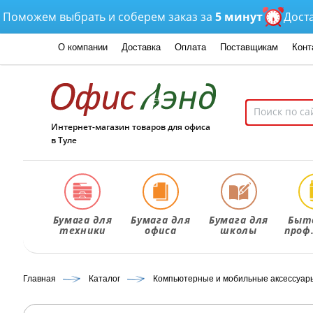
ожем выбрать и соберем заказ за
5 минут
Доставка
о
О компании
Доставка
Оплата
Поставщикам
Конт
Интернет-магазин товаров для офиса
в Туле
Бумага для
Бумага для
Бумага для
Быт
техники
офиса
школы
проф
Главная
Каталог
Компьютерные и мобильные аксессуар