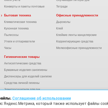
Книги учета
Обучающая литература
Конверты и пакеты почтовые
Тетради
 химия
Бытовая техника
Офисные принадлежности
Климатическая техника
Дыроколы
Кухонная техника
Клей
Пылесосы
Клейкие ленты канцелярские
ы
Утюги и отпариватели
Корректирующие средства
Часы
Мелкоофисные принадлежности
Гигиенические товары
Антисептические средства
Бумажные изделия сангигиены
Диспенсеры для изделий сангигиены
ний
Средства личной гигиены
Электросушители для рук
файлы.
Соглашение об использовании
ис Яндекс.Метрика, который также использует файлы cook
х
Согласие на обработку данных Яндекс Метрика