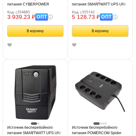
питания CYBERPOWER
питания SMARTWATT UPS UNI
UTC650E, 650 VA (360 W), 2
850E, 850 ВА (510 Вт), 2
Код: с354885
Код: с355142
евророзетки
розетки, 3703020390008
ОПТ
ОПТ
3 939.23 ₽
5 128.73 ₽
В корзину
В корзину
Источник бесперебойного
Источник бесперебойного
питания SMARTWATT UPS UNI
питания POWERCOM Spider