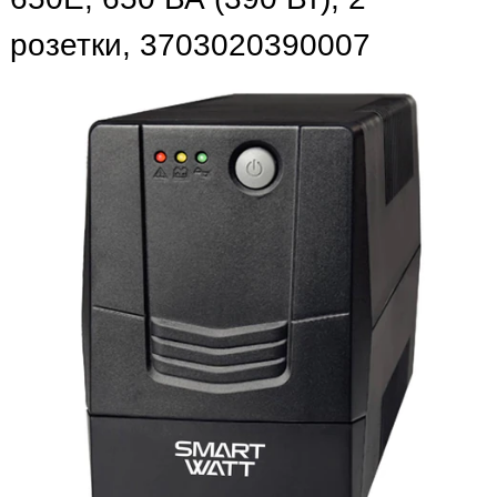
розетки, 3703020390007