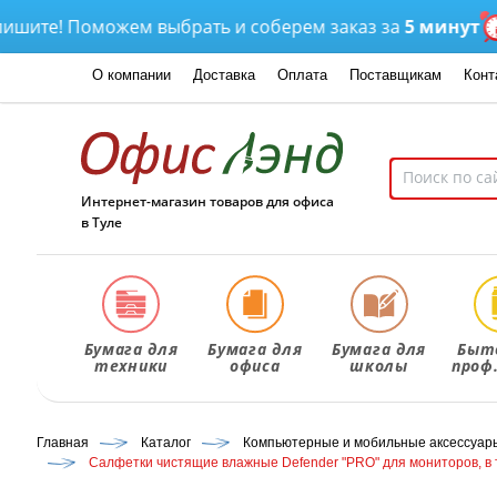
! Поможем выбрать и соберем заказ за
5 минут
Дост
О компании
Доставка
Оплата
Поставщикам
Конт
Интернет-магазин товаров для офиса
в Туле
Бумага для
Бумага для
Бумага для
Быт
техники
офиса
школы
проф
Главная
Каталог
Компьютерные и мобильные аксессуар
Салфетки чистящие влажные Defender "PRO" для мониторов, в 