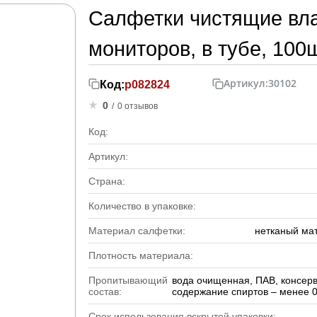
Салфетки чистящие вл
мониторов, в тубе, 100ш
Артикул:
30102
Код:
р082824
0
/
0 отзывов
Код:
Артикул:
Страна:
Количество в упаковке:
Материал салфетки:
нетканый мат
Плотность материала:
Пропитывающий
вода очищенная, ПАВ, консерв
состав:
содержание спиртов – менее 
Срок использования вскрытой упаковки: