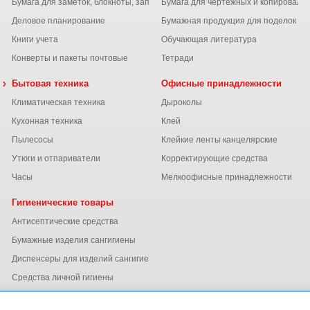
Бумага для заметок, блокноты, записные книжки
Бумага для чертежных и копироваль
Деловое планирование
Бумажная продукция для поделок
Книги учета
Обучающая литература
Конверты и пакеты почтовые
Тетради
 химия
Бытовая техника
Офисные принадлежности
Климатическая техника
Дыроколы
Кухонная техника
Клей
Пылесосы
Клейкие ленты канцелярские
ы
Утюги и отпариватели
Корректирующие средства
Часы
Мелкоофисные принадлежности
Гигиенические товары
Антисептические средства
Бумажные изделия сангигиены
Диспенсеры для изделий сангигиены
ний
Средства личной гигиены
Электросушители для рук