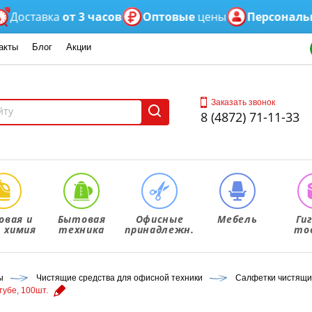
авка
от 3 часов
Оптовые
цены
Персональный
ме
акты
Блог
Акции
Заказать звонок
8 (4872) 71-11-33
овая и
Бытовая
Офисные
Мебель
Ги
. химия
техника
принадлежн.
то
ы
Чистящие средства для офисной техники
Салфетки чистящ
тубе, 100шт.