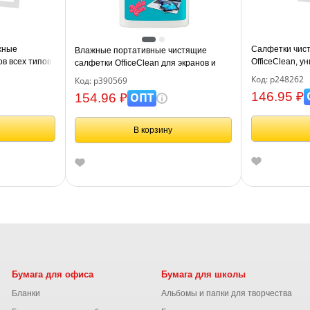
жные
Салфетки чис
Влажные портативные чистящие
ов всех типов,
OfficeClean, у
салфетки OfficeClean для экранов и
100шт.
мониторов, 100шт. (малая плоская
Код: р248262
Код: р390569
туба), бабл-гам
146.95 ₽
ОПТ
154.96 ₽
В корзину
Бумага для офиса
Бумага для школы
Бланки
Альбомы и папки для творчества