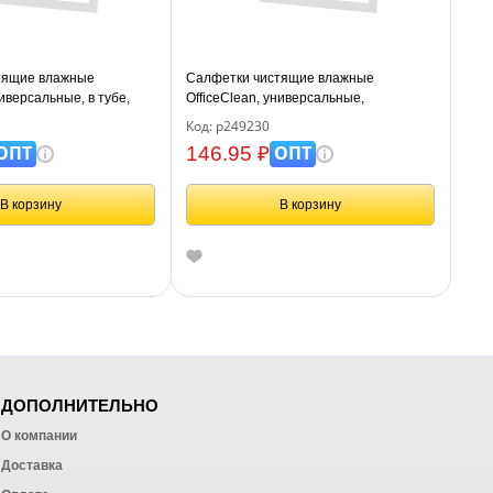
тящие влажные
Салфетки чистящие влажные
ниверсальные, в тубе,
OfficeClean, универсальные,
антибактериальные, в тубе, 100шт.
Код: р249230
ОПТ
ОПТ
146.95 ₽
В корзину
В корзину
ДОПОЛНИТЕЛЬНО
О компании
Доставка