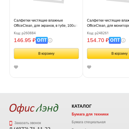
Салфетки чистящие влажные
Салфетки чистящие вла
OfficeClean, для экранов, в тубе, 100шт.
OfficeClean, для монитор
в тубе, 100шт.
Код: р260884
Код: р248261
ОПТ
ОПТ
146.95 ₽
154.70 ₽
В корзину
В корзину
КАТАЛОГ
Бумага для техники
Бумага специальная
Заказать звонок