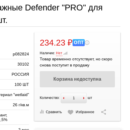
ажные Defender "PRO" для
т.
234.23 ₽
ОПТ
Наличие:
Нет
р082824
Товар временно отсутствует, но скоро
30102
снова поступит в продажу
РОССИЯ
Корзина недоступна
100 ШТ
ериал "wetlaid"
Количество:
шт
26 г/кв.м
Сравнить
Избранное
ант,
0,5%
2 мес