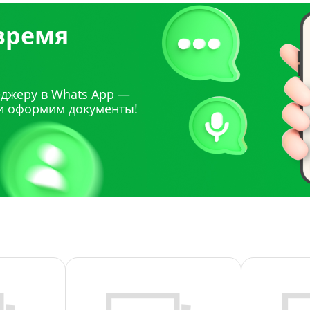
 время
джеру в Whats App —
и оформим документы!