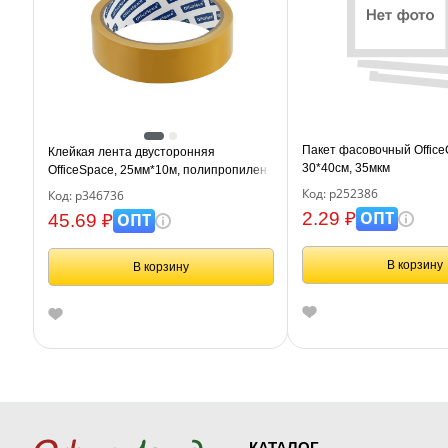
Пакет фасовочный Office
Клейкая лента двусторонняя
30*40см, 35мкм
OfficeSpace, 25мм*10м, полипропилен
Код: р252386
Код: р346736
ОПТ
2.29 ₽
ОПТ
45.69 ₽
В корзину
В корзину
КАТАЛОГ