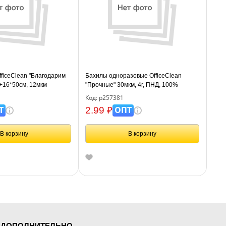
fficeClean "Благодарим
Бахилы одноразовые OfficeClean
8+16*50см, 12мкм
"Прочные" 30мкм, 4г, ПНД, 100%
первичный, размер 40*14см, пара
Код: р257381
Т
ОПТ
2.99 ₽
В корзину
В корзину
ДОПОЛНИТЕЛЬНО