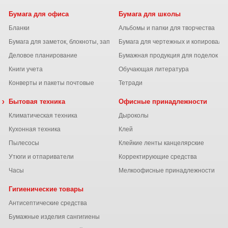
Бумага для офиса
Бумага для школы
Бланки
Альбомы и папки для творчества
Бумага для заметок, блокноты, записные книжки
Бумага для чертежных и копироваль
Деловое планирование
Бумажная продукция для поделок
Книги учета
Обучающая литература
Конверты и пакеты почтовые
Тетради
 химия
Бытовая техника
Офисные принадлежности
Климатическая техника
Дыроколы
Кухонная техника
Клей
Пылесосы
Клейкие ленты канцелярские
ы
Утюги и отпариватели
Корректирующие средства
Часы
Мелкоофисные принадлежности
Гигиенические товары
Антисептические средства
Бумажные изделия сангигиены