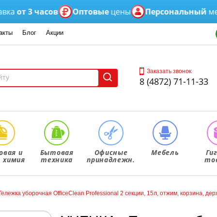
от 3 часов
Оптовые
цены
Персональный
менед
акты
Блог
Акции
Заказать звонок
8 (4872) 71-11-33
овая и
Бытовая
Офисные
Мебель
Ги
. химия
техника
принадлежн.
то
ележка уборочная OfficeClean Professional 2 секции, 15л, отжим, корзина, дер