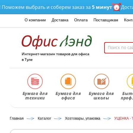
ожем выбрать и соберем заказ за
5 минут
Доставка
О компании
Доставка
Оплата
Поставщикам
Конт
Интернет-магазин товаров для офиса
в Туле
Бумага для
Бумага для
Бумага для
Быт
техники
офиса
школы
проф
Главная
Каталог
Хозтовары, упаковка
УЦЕНКА - Т