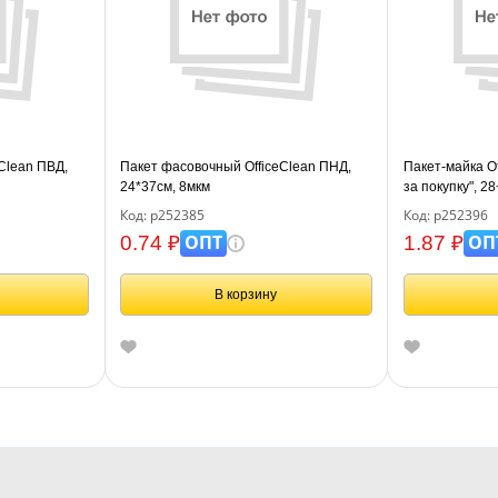
Clean ПВД,
Пакет фасовочный OfficeClean ПНД,
Пакет-майка O
24*37см, 8мкм
за покупку", 2
Код: р252385
Код: р252396
ОПТ
ОП
0.74 ₽
1.87 ₽
В корзину