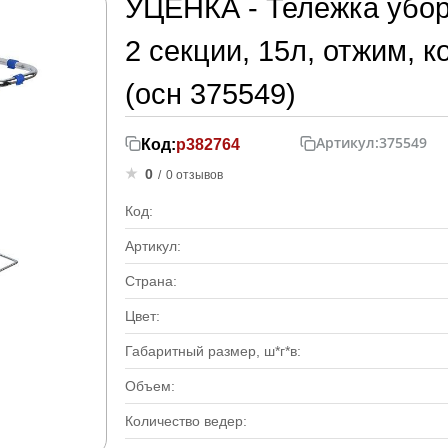
УЦЕНКА - Тележка уборо
2 секции, 15л, отжим, к
(осн 375549)
Артикул:
375549
Код:
р382764
0
/
0 отзывов
Код:
Артикул:
Страна:
Цвет:
Габаритный размер, ш*г*в:
Объем:
Количество ведер: