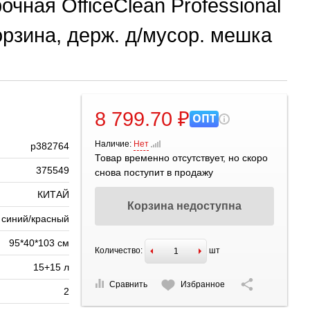
чная OfficeClean Professional
орзина, держ. д/мусор. мешка
8 799.70 ₽
ОПТ
Наличие:
Нет
р382764
Товар временно отсутствует, но скоро
375549
снова поступит в продажу
КИТАЙ
Корзина недоступна
синий/красный
95*40*103 см
Количество:
шт
15+15 л
Сравнить
Избранное
2