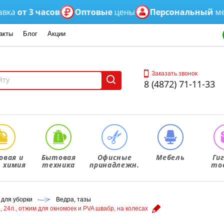
т 3 часов
Оптовые
цены
Персональный
менедж
акты
Блог
Акции
Заказать звонок
8 (4872) 71-11-33
овая и
Бытовая
Офисные
Мебель
Ги
. химия
техника
принадлежн.
то
 для уборки
Ведра, тазы
, 24л., отжим для окномоек и PVA швабр, на колесах