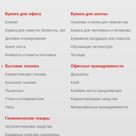
Бумага для офиса
Бумага для школы
Бланки
Альбомы и папки для творчества
Бумага для заметок, блокноты, записные книжки
Бумага для чертежных и копироваль
Деловое планирование
Бумажная продукция для поделок
Книги учета
Обучающая литература
Конверты и пакеты почтовые
Тетради
 химия
Бытовая техника
Офисные принадлежности
Климатическая техника
Дыроколы
Кухонная техника
Клей
Пылесосы
Клейкие ленты канцелярские
ы
Утюги и отпариватели
Корректирующие средства
Часы
Мелкоофисные принадлежности
Гигиенические товары
Антисептические средства
Бумажные изделия сангигиены