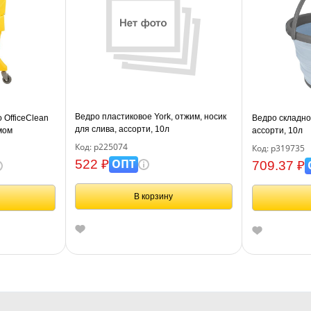
Ведро пластиковое York, отжим, носик
 OfficeClean
Ведро складное
для слива, ассорти, 10л
имом
ассорти, 10л
Код: р225074
Код: р319735
ОПТ
522 ₽
709.37 ₽
В корзину