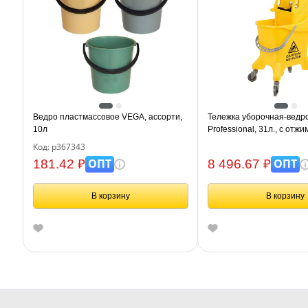
Ведро пластмассовое VEGA, ассорти,
Тележка уборочная-ведро
10л
Professional, 31л., с отж
Код: р367343
ОПТ
ОПТ
181.42 ₽
8 496.67 ₽
В корзину
В корзину