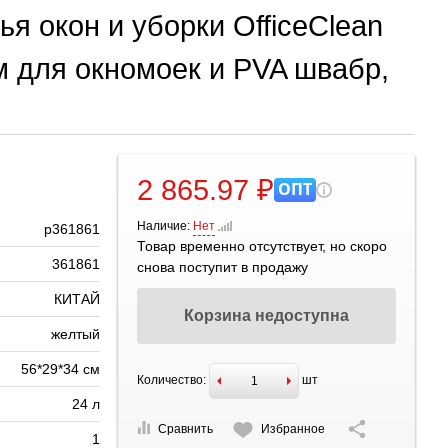
я окон и уборки OfficeClean
им для окномоек и PVA швабр,
2 865.97 ₽
ОПТ
Наличие:
Нет
р361861
Товар временно отсутствует, но скоро
361861
снова поступит в продажу
КИТАЙ
Корзина недоступна
желтый
56*29*34 см
Количество:
шт
24 л
Сравнить
Избранное
1