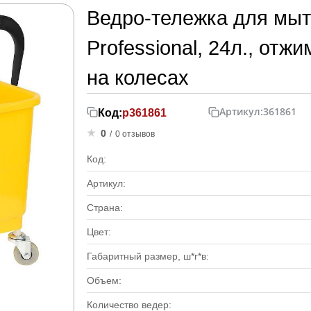
Ведро-тележка для мыть
Professional, 24л., отж
на колесах
Артикул:
361861
Код:
р361861
0
/
0 отзывов
Код:
Артикул:
Страна:
Цвет:
Габаритный размер, ш*г*в:
Объем:
Количество ведер: