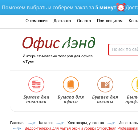
ожем выбрать и соберем заказ за
5 минут
Доставка
о
О компании
Доставка
Оплата
Поставщикам
Конт
Интернет-магазин товаров для офиса
в Туле
Бумага для
Бумага для
Бумага для
Быт
техники
офиса
школы
проф
Главная
Каталог
Хозтовары, упаковка
Инвентарь
Ведро-тележка для мытья окон и уборки OfficeClean Professional