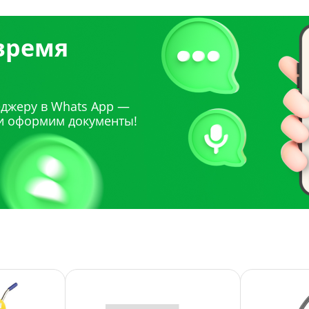
 время
джеру в Whats App —
и оформим документы!