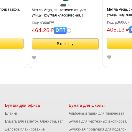
подставкой,
Метла Vega, с
Метла Vega, синтетическая, для
улицы, круглая
улицы, круглая классическая, с
с дерев. чере
деревянным черенком 120см
Код: р360667
Код: р360675
405.13 ₽
ОПТ
464.26 ₽
В корзину
Бумага для офиса
Бумага для школы
Бланки
Альбомы и папки для творчества
Бумага для заметок, блокноты, записные книжки
Бумага для чертежных и копироваль
Деловое планирование
Бумажная продукция для поделок