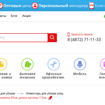
товые
цены
Персональный
менеджер
Если нет 
акты
Блог
Акции
Заказать звонок
8 (4872) 71-11-33
овая и
Бытовая
Офисные
Мебель
Ги
. химия
техника
принадлежн.
то
 для уборки
Инвентарь для уборки улиц
, ширина 50см, длина щетины 7,5см