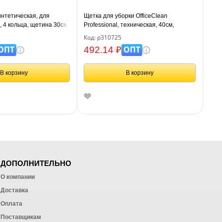
интетическая, для
Щетка для уборки OfficeClean
, 4 кольца, щетина 30см,
Professional, техническая, 40см,
нком 120см
жесткая щетина 5,5 см, деревянная,
Код: р310725
еврорезьба
ОПТ
ОПТ
492.14 ₽
В корзину
В корзину
ДОПОЛНИТЕЛЬНО
О компании
Доставка
Оплата
ных работ
Поставщикам