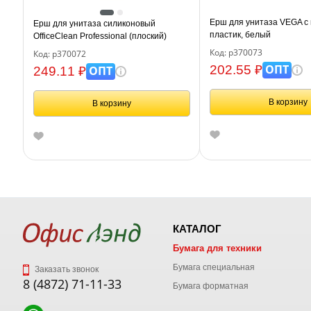
Ерш для унитаза VEGA с 
Ерш для унитаза силиконовый
пластик, белый
OfficeClean Professional (плоский)
напольный / настенный с креплением
Код: р370073
Код: р370072
ОПТ
202.55 ₽
ОПТ
249.11 ₽
В корзину
В корзину
КАТАЛОГ
Бумага для техники
Бумага специальная
Заказать звонок
8 (4872) 71-11-33
Бумага форматная