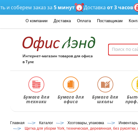
соберем заказ за
5 минут
Доставка
от 3 часов
Оп
О компании
Доставка
Оплата
Поставщикам
Конт
Интернет-магазин товаров для офиса
в Туле
Бумага для
Бумага для
Бумага для
Быт
техники
офиса
школы
проф
Главная
Каталог
Хозтовары, упаковка
Инвентарь
Щетка для уборки York, техническая, деревянная, без рукоятки