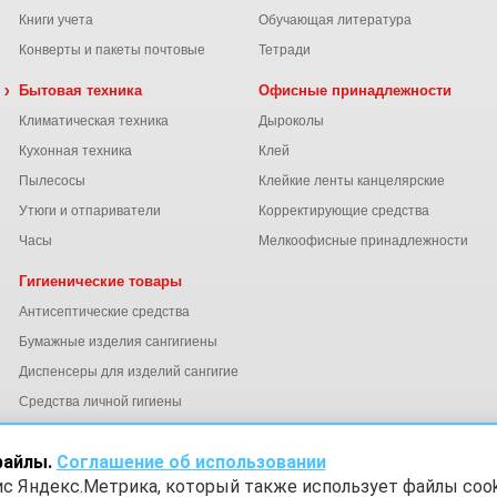
Книги учета
Обучающая литература
Конверты и пакеты почтовые
Тетради
 химия
Бытовая техника
Офисные принадлежности
Климатическая техника
Дыроколы
Кухонная техника
Клей
Пылесосы
Клейкие ленты канцелярские
ы
Утюги и отпариватели
Корректирующие средства
Часы
Мелкоофисные принадлежности
Гигиенические товары
Антисептические средства
Бумажные изделия сангигиены
Диспенсеры для изделий сангигиены
ний
Средства личной гигиены
Электросушители для рук
файлы.
Соглашение об использовании
ис Яндекс.Метрика, который также использует файлы cook