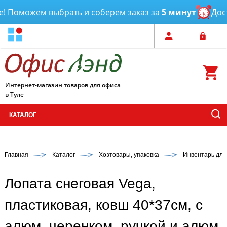
 Поможем выбрать и соберем заказ за
5 минут
Доста
Интернет-магазин товаров для офиса
в Туле
КАТАЛОГ
Главная
Каталог
Хозтовары, упаковка
Инвентарь для
Лопата снеговая Vega,
пластиковая, ковш 40*37см, с
алюм. черенком, ручкой и алюм.