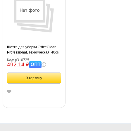
Щетка для уборки OfficeClean
Professional, техническая, 40см,
жесткая щетина 5,5 см,
Код: р310725
деревянная, еврорезьба
ОПТ
492.14 ₽
В корзину