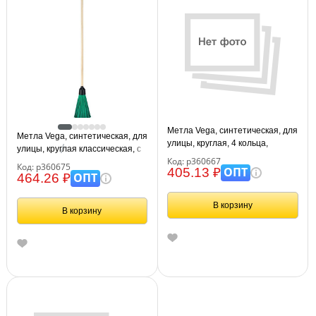
Метла Vega, синтетическая, для
Метла Vega, синтетическая, для
улицы, круглая, 4 кольца,
улицы, круглая классическая, с
щетина 30см, с дерев. черенком
Код: р360667
деревянным черенком 120см
Код: р360675
120см
ОПТ
405.13 ₽
ОПТ
464.26 ₽
В корзину
В корзину