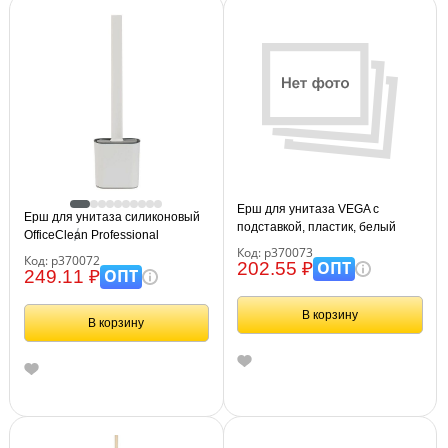
Ерш для унитаза VEGA с
Ерш для унитаза силиконовый
подставкой, пластик, белый
OfficeClean Professional
Код: р370073
(плоский) напольный /
Код: р370072
ОПТ
202.55 ₽
настенный с креплением
ОПТ
249.11 ₽
В корзину
В корзину