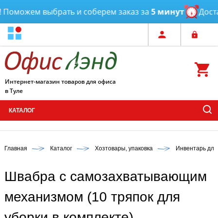
Поможем выбрать и соберем заказ за
5 минут
Достав
Интернет-магазин товаров для офиса
в Туле
КАТАЛОГ
Главная
Каталог
Хозтовары, упаковка
Инвентарь для
Швабра с самозахватывающим
механизмом (10 тряпок для
уборки в комплекте)