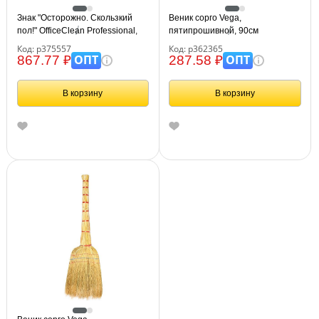
Знак "Осторожно. Скользкий
Веник сорго Vega,
пол!" OfficeClean Professional,
пятипрошивной, 90см
пластик, на англ. и русском
Код: р375557
Код: р362365
языках
ОПТ
ОПТ
867.77 ₽
287.58 ₽
В корзину
В корзину