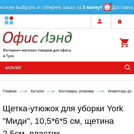
жем выбрать и соберем заказ за
5 минут
Доставка
от
Интернет-магазин товаров для офиса
в Туле
КАТАЛОГ
Главная
Каталог
Хозтовары, упаковка
Инвентарь для
Щетка-утюжок для уборки York
"Mиди", 10,5*6*5 см, щетина
2,5см, пластик