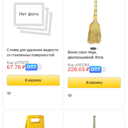
Стяжка для удаления жидкости
Веник сорго Vega,
со стеклянных поверхностей
двухпрошивной, 80см
Vega, рабочая часть 24,5см,
Код: р370075
Код: р362364
пластик.
ОПТ
67.76 ₽
ОПТ
228.03 ₽
В корзину
В корзину