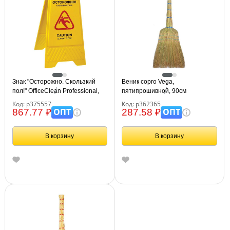
Знак "Осторожно. Скользкий
Веник сорго Vega,
пол!" OfficeClean Professional,
пятипрошивной, 90см
пластик, на англ. и русском
Код: р375557
Код: р362365
языках
ОПТ
ОПТ
867.77 ₽
287.58 ₽
В корзину
В корзину