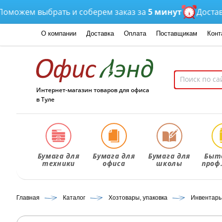
ожем выбрать и соберем заказ за
5 минут
Доставка
о
О компании
Доставка
Оплата
Поставщикам
Конт
Интернет-магазин товаров для офиса
в Туле
Бумага для
Бумага для
Бумага для
Быт
техники
офиса
школы
проф
Главная
Каталог
Хозтовары, упаковка
Инвентарь