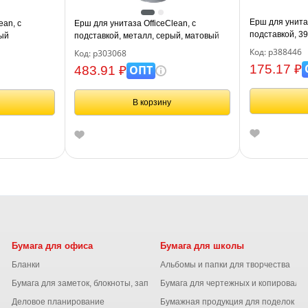
Ерш для унитаз
ean, с
Ерш для унитаза OfficeClean, с
подставкой, 3
лый
подставкой, металл, серый, матовый
Код: р388446
Код: р303068
175.17 ₽
ОПТ
483.91 ₽
В корзину
Бумага для офиса
Бумага для школы
Бланки
Альбомы и папки для творчества
Бумага для заметок, блокноты, записные книжки
Бумага для чертежных и копироваль
Деловое планирование
Бумажная продукция для поделок