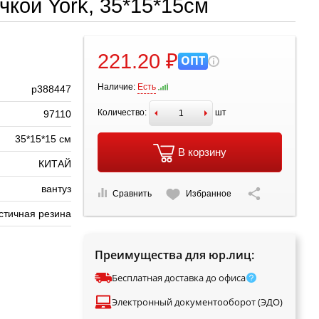
чкой York, 35*15*15см
221.20 ₽
ОПТ
Наличие:
Есть
р388447
Количество:
шт
97110
35*15*15 см
В корзину
КИТАЙ
вантуз
Сравнить
Избранное
стичная резина
Преимущества для юр.лиц:
Бесплатная доставка до офиса
Электронный документооборот (ЭДО)