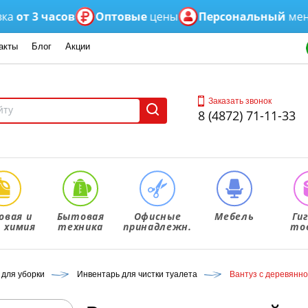
т 3 часов
Оптовые
цены
Персональный
менедж
акты
Блог
Акции
Заказать звонок
8 (4872) 71-11-33
овая и
Бытовая
Офисные
Мебель
Ги
. химия
техника
принадлежн.
то
 для уборки
Инвентарь для чистки туалета
Вантуз с деревянно