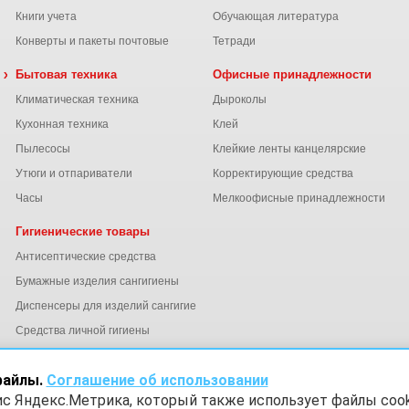
Книги учета
Обучающая литература
Конверты и пакеты почтовые
Тетради
 химия
Бытовая техника
Офисные принадлежности
Климатическая техника
Дыроколы
Кухонная техника
Клей
Пылесосы
Клейкие ленты канцелярские
ы
Утюги и отпариватели
Корректирующие средства
Часы
Мелкоофисные принадлежности
Гигиенические товары
Антисептические средства
Бумажные изделия сангигиены
Диспенсеры для изделий сангигиены
ний
Средства личной гигиены
Электросушители для рук
файлы.
Соглашение об использовании
ис Яндекс.Метрика, который также использует файлы cook