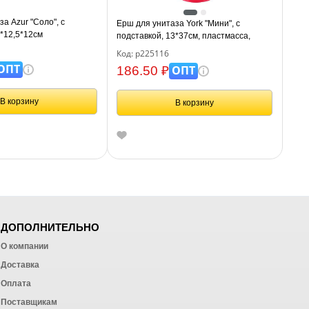
а Azur "Соло", с
Ерш для унитаза York "Мини", с
9*12,5*12см
подставкой, 13*37см, пластмасса,
ассорти
Код: р225116
ОПТ
ОПТ
186.50 ₽
В корзину
В корзину
ДОПОЛНИТЕЛЬНО
О компании
Доставка
Оплата
ных работ
Поставщикам