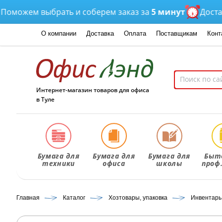
ожем выбрать и соберем заказ за
5 минут
Доставка
О компании
Доставка
Оплата
Поставщикам
Конт
Интернет-магазин товаров для офиса
в Туле
Бумага для
Бумага для
Бумага для
Быт
техники
офиса
школы
проф
Главная
Каталог
Хозтовары, упаковка
Инвентарь