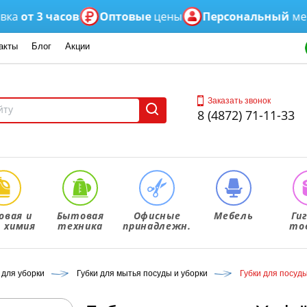
от 3 часов
Оптовые
цены
Персональный
менедж
акты
Блог
Акции
Заказать звонок
8 (4872) 71-11-33
овая и
Бытовая
Офисные
Мебель
Ги
. химия
техника
принадлежн.
то
 для уборки
Губки для мытья посуды и уборки
Губки для посуды