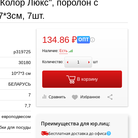
"Колор Люкс", поролон с
*3см, 7шт.
134.86 ₽
ОПТ
Наличие:
Есть
р319725
Количество:
шт
30180
10*7*3 см
В корзину
БЕЛАРУСЬ
7
Сравнить
Избранное
7,7
с европодвесом
Преимущества для юр.лиц:
убки для посуды
Бесплатная доставка до офиса