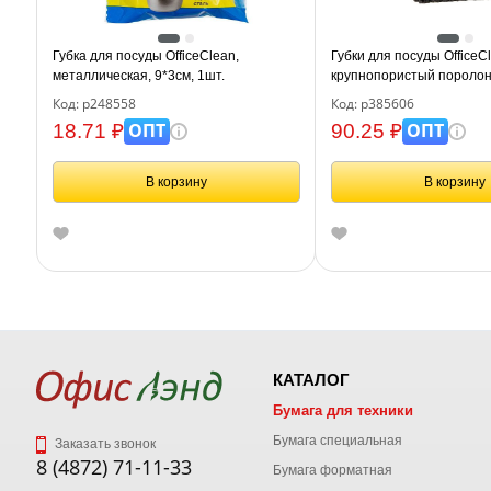
Губка для посуды OfficeClean,
Губки для посуды OfficeCl
металлическая, 9*3см, 1шт.
крупнопористый поролон
абразивным слоем, 9,5*6,
Код: р248558
Код: р385606
ОПТ
ОПТ
18.71 ₽
90.25 ₽
В корзину
В корзину
КАТАЛОГ
Бумага для техники
Бумага специальная
Заказать звонок
8 (4872) 71-11-33
Бумага форматная