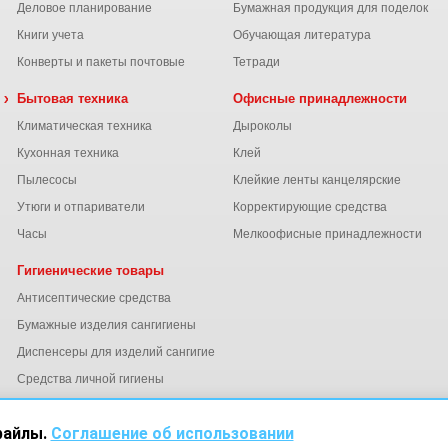
Деловое планирование
Бумажная продукция для поделок
Книги учета
Обучающая литература
Конверты и пакеты почтовые
Тетради
 химия
Бытовая техника
Офисные принадлежности
Климатическая техника
Дыроколы
Кухонная техника
Клей
Пылесосы
Клейкие ленты канцелярские
ы
Утюги и отпариватели
Корректирующие средства
Часы
Мелкоофисные принадлежности
Гигиенические товары
Антисептические средства
Бумажные изделия сангигиены
Диспенсеры для изделий сангигиены
ний
Средства личной гигиены
Электросушители для рук
файлы.
Соглашение об использовании