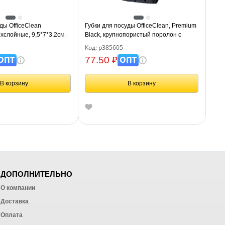
ды OfficeClean
Губки для посуды OfficeClean, Premium
хслойные, 9,5*7*3,2см, 6шт
Black, крупнопористый поролон с
абразивным слоем, черные,
Код: р385605
9,5*6,5*3см, 5шт
ОПТ
ОПТ
77.50 ₽
В корзину
В корзину
ДОПОЛНИТЕЛЬНО
О компании
Доставка
Оплата
ных работ