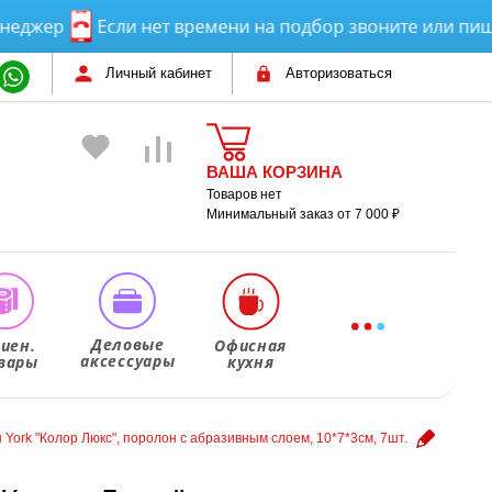
ер
Если нет времени на подбор звоните или пишите!
Личный кабинет
Авторизоваться
ВАША КОРЗИНА
Товаров нет
Минимальный заказ от 7 000 ₽
Деловые
гиен.
Офисная
аксессуары
вары
кухня
 York "Колор Люкс", поролон с абразивным слоем, 10*7*3см, 7шт.