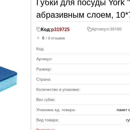
Губки для посуды York 
абразивным слоем, 10*7
Артикул:
30180
Код:
р319725
0
/
0 отзывов
Код:
Артикул:
Размер:
Страна:
Количество в упаковке:
Вес губки:
Упаковка ед. товара:
пакет 
Вид товара:
г