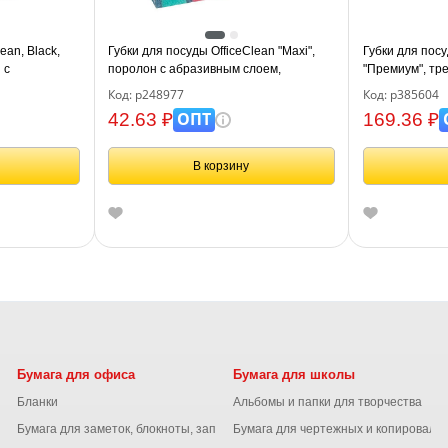
ean, Black,
Губки для посуды OfficeClean "Maxi",
Губки для посу
 с
поролон с абразивным слоем,
"Премиум", тре
5*3,5см, 5шт
9*6,5*2,7см, 5шт.
Код: р248977
Код: р385604
ОПТ
42.63 ₽
169.36 ₽
В корзину
Бумага для офиса
Бумага для школы
Бланки
Альбомы и папки для творчества
Бумага для заметок, блокноты, записные книжки
Бумага для чертежных и копироваль