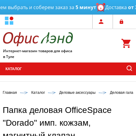
выбрать и соберем заказ за
5 минут
Доставка
от 3 ч
Интернет-магазин товаров для офиса
в Туле
КАТАЛОГ
Главная
Каталог
Деловые аксессуары
Деловая галан
Папка деловая OfficeSpace
"Dorado" имп. кожзам,
магнитный клапан