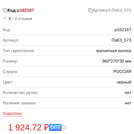
Артикул:
ПаКЗ_573
Код:
р162167
0
/
0 отзывов
Код:
р162167
Артикул:
ПаКЗ_573
Тип скрепления:
магнитная кнопка
Размер:
360*270*30 мм
Страна:
РОССИЯ
Цвет:
черный
Количество ручек:
нет
Наличие зажима:
нет
Подробнее
1 924.72 ₽
ОПТ