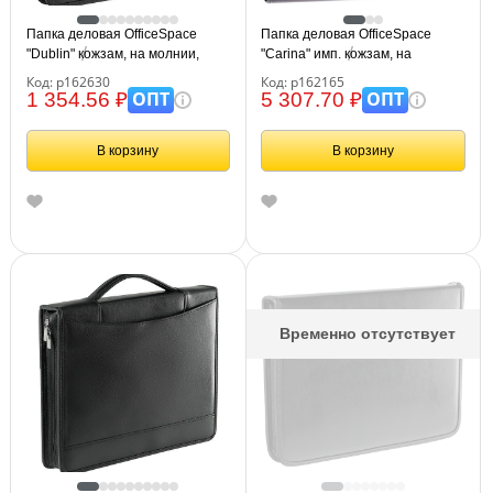
Папка деловая OfficeSpace
Папка деловая OfficeSpace
"Dublin" кожзам, на молнии,
"Carina" имп. кожзам, на
ручка-трансформер
молнии, выдвижная ручка
Код: р162630
Код: р162165
ОПТ
ОПТ
1 354.56 ₽
5 307.70 ₽
В корзину
В корзину
Временно отсутствует