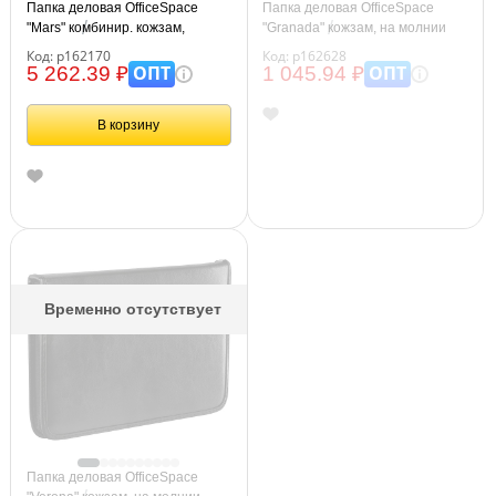
Папка деловая OfficeSpace
Папка деловая OfficeSpace
"Mars" комбинир. кожзам,
"Granada" кожзам, на молнии
полиэстер, на молнии, с ручкой
Код: р162170
Код: р162628
ОПТ
ОПТ
5 262.39 ₽
1 045.94 ₽
В корзину
Временно отсутствует
Папка деловая OfficeSpace